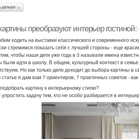
ь дальше →
 картины преобразуют интерьер гостиной
бим ходить на выставки классического и современного ис
ски стремимся показать себя с лучшей стороны - еще краси
тим, чтобы наши дети уже года в 3 называли имена известн
ы были идти в школу. В общем, культурный контекст в семье
тствуем. Но как только дело доходит до выбора картины в 
й статье я дам вам 7 ориентиров, 7 практичных советов - ка
к подобрать картину к интерьерному стилю?
 упростить задачу тем, кто не особо разбирается в интерь