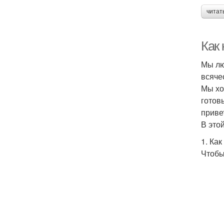
читат
Как
Мы лю
всяче
Мы хо
готов
приве
В это
1. Ка
Чтобы