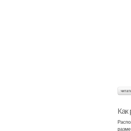
читат
Как
Распо
разме