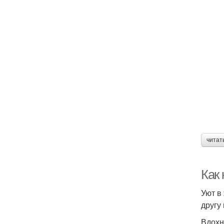
читат
Как
Уют в
другу
Вдохн