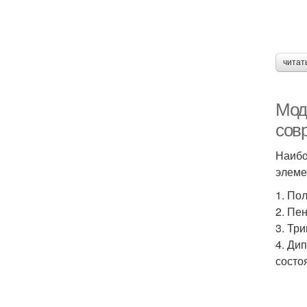
читат
Мод
сов
Наибо
элеме
1. По
2. Пе
3. Тр
4. Ди
состо