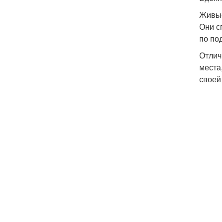
Живы
Они с
по по
Отлич
места
своей