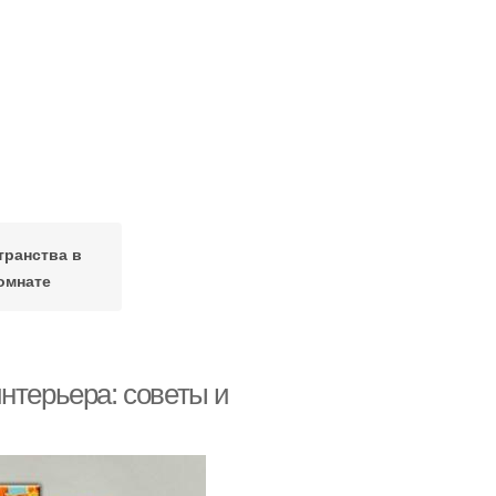
транства в
омнате
нтерьера: советы и