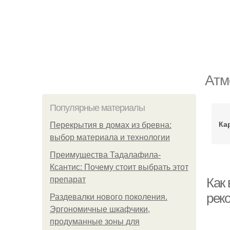
Атм
Популярные материалы
Ка
Перекрытия в домах из бревна:
выбор материала и технологии
Преимущества Тадалафила-
Ксантис: Почему стоит выбрать этот
препарат
Как
рек
Раздевалки нового поколения.
Эргономичные шкафчики,
продуманные зоны для