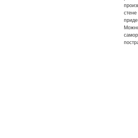
произ
стене
приде
Можно
саморе
постр