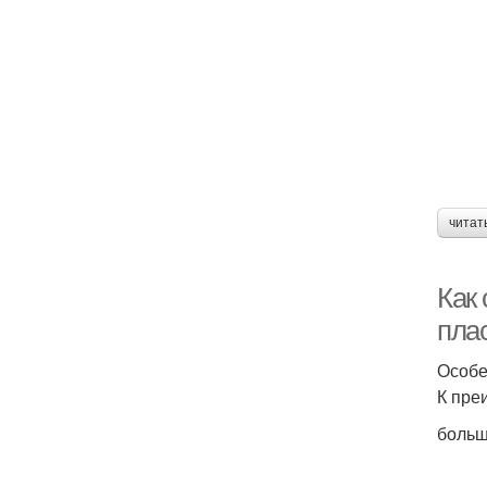
читат
Как
пла
Особе
К пре
больш