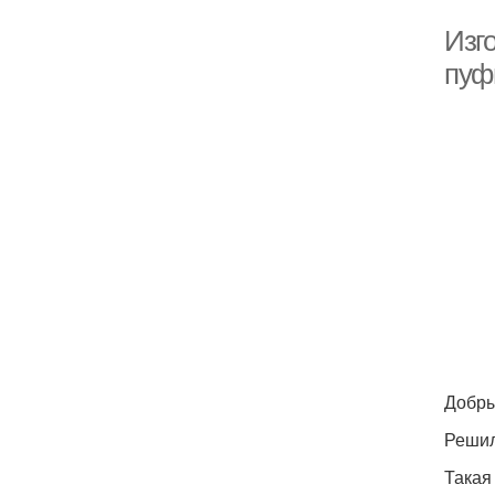
Изг
пуф
Добры
Решил
Такая