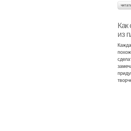
читат
Как
из 
Кажда
похож
сдела
замеч
приду
творч