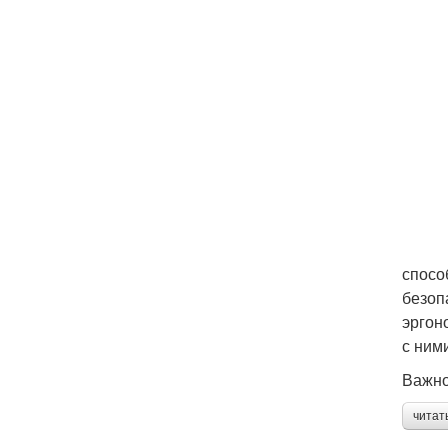
спосо
безоп
эргон
с ним
Важно
читат