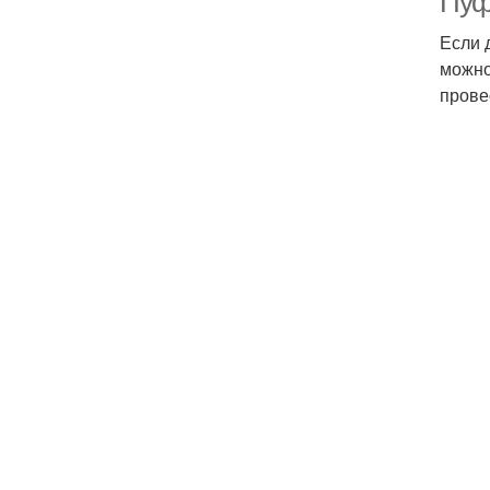
Пуф
Если 
можно
прове