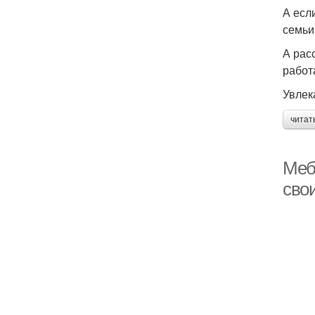
А есл
семьи
А рас
работ
Увлек
читат
Меб
сво