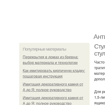
Ант
Сту
Популярные материалы
сту
Перекрытия в домах из бревна:
Часто
выбор материала и технологии
трати
Как имитировать кирпичную кладку:
матер
пошаговая инструкция
допол
Имитация декоративного камня от
А до Я: полное руководство
Для р
1,5-л
Имитация декоративного камня от
ящико
А до Я: полное руководство