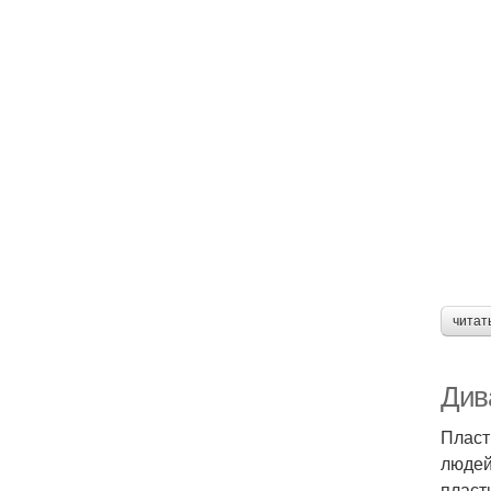
читат
Див
Пласт
людей
пласт