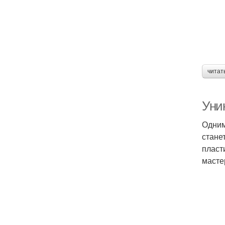
читат
Уни
Одним
стане
пласт
масте