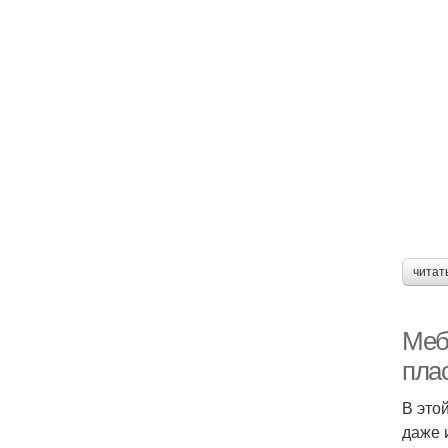
читат
Меб
пла
В это
даже 