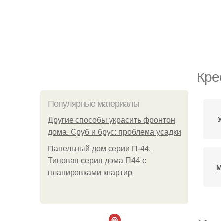
Кре
Популярные материалы
Другие способы украсить фронтон
дома. Сруб и брус: проблема усадки
Панельный дом серии П-44.
Типовая серия дома П44 с
М
планировками квартир