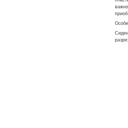
важно
приоб
Особе
Сиден
разре