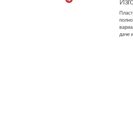
Изг
Пласт
полно
вариа
даче 