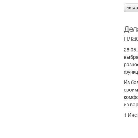
читат
Дел
пла
28.05
выбра
разно
функц
Из бо
своим
комфо
из ва
1 Инс