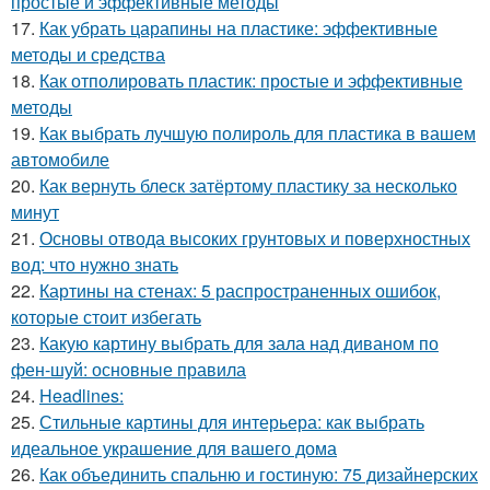
простые и эффективные методы
17.
Как убрать царапины на пластике: эффективные
методы и средства
18.
Как отполировать пластик: простые и эффективные
методы
19.
Как выбрать лучшую полироль для пластика в вашем
автомобиле
20.
Как вернуть блеск затёртому пластику за несколько
минут
21.
Основы отвода высоких грунтовых и поверхностных
вод: что нужно знать
22.
Картины на стенах: 5 распространенных ошибок,
которые стоит избегать
23.
Какую картину выбрать для зала над диваном по
фен-шуй: основные правила
24.
Headlines:
25.
Стильные картины для интерьера: как выбрать
идеальное украшение для вашего дома
26.
Как объединить спальню и гостиную: 75 дизайнерских