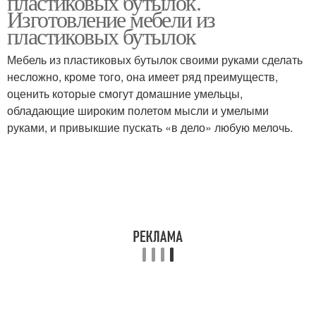
пластиковых бутылок.
Изготовление мебели из
пластиковых бутылок
Этажерка из
Мебель из пластиковых бутылок своими руками сделать
Кресло из бутылок
пластиковых бутылок
несложно, кроме того, она имеет ряд преимуществ,
оценить которые смогут домашние умельцы,
обладающие широким полетом мысли и умелыми
руками, и привыкшие пускать «в дело» любую мелочь.
Мебель из бутылок
Крышки от бутылок