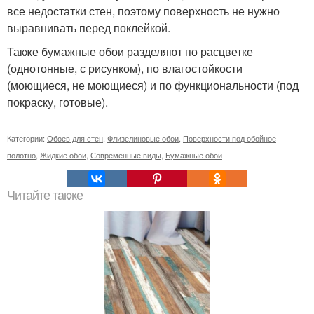
все недостатки стен, поэтому поверхность не нужно
выравнивать перед поклейкой.
Также бумажные обои разделяют по расцветке
(однотонные, с рисунком), по влагостойкости
(моющиеся, не моющиеся) и по функциональности (под
покраску, готовые).
Категории:
Обоев для стен
,
Флизелиновые обои
,
Поверхности под обойное
полотно
,
Жидкие обои
,
Современные виды
,
Бумажные обои
Читайте также