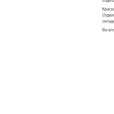
отдел
Краск
Отдел
сегод
Во-вт