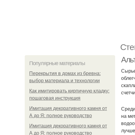
Сте
Аль
Популярные материалы
Сырье
Перекрытия в домах из бревна:
облег
выбор материала и технологии
скапл
Как имитировать кирпичную кладку:
счетчи
пошаговая инструкция
Среди
Имитация декоративного камня от
на ме
А до Я: полное руководство
водоо
Имитация декоративного камня от
лучше
А до Я: полное руководство