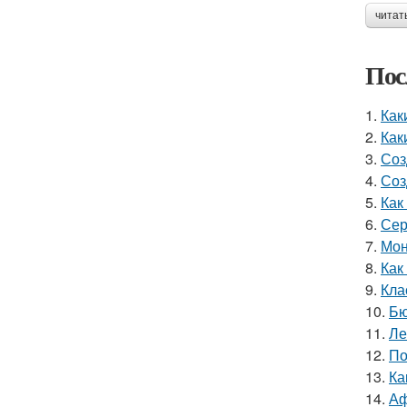
читат
Пос
1.
Как
2.
Как
3.
Соз
4.
Соз
5.
Как
6.
Сер
7.
Мон
8.
Как
9.
Кла
10.
Бю
11.
Ле
12.
По
13.
Ка
14.
Аф