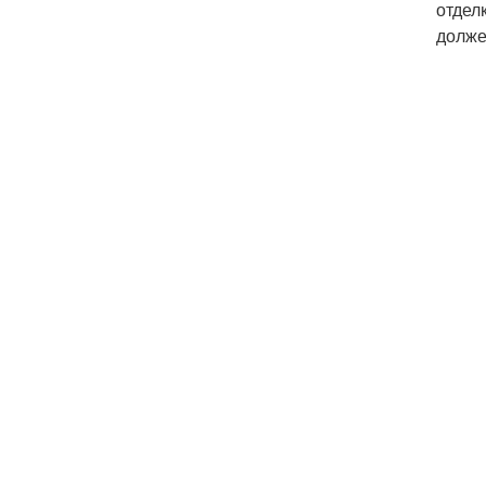
отдел
долже