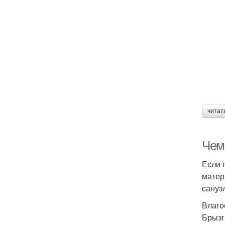
читат
Чем
Если 
матер
сануз
Влаго
Брызг