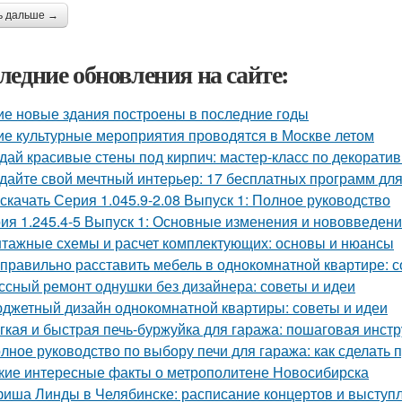
ь дальше →
ледние обновления на сайте:
ие новые здания построены в последние годы
ие культурные мероприятия проводятся в Москве летом
дай красивые стены под кирпич: мастер-класс по декорати
дайте свой мечтный интерьер: 17 бесплатных программ дл
 скачать Серия 1.045.9-2.08 Выпуск 1: Полное руководство
ия 1.245.4-5 Выпуск 1: Основные изменения и нововведен
тажные схемы и расчет комплектующих: основы и нюансы
 правильно расставить мебель в однокомнатной квартире: 
ссный ремонт однушки без дизайнера: советы и идеи
джетный дизайн однокомнатной квартиры: советы и идеи
гкая и быстрая печь-буржуйка для гаража: пошаговая инст
лное руководство по выбору печи для гаража: как сделать
кие интересные факты о метрополитене Новосибирска
иша Линды в Челябинске: расписание концертов и выступ