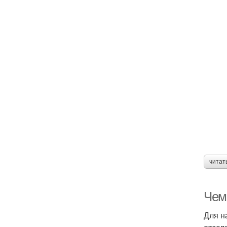
читат
Чем
Для н