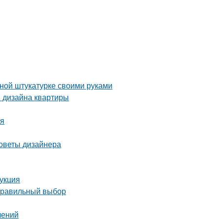
вной штукатурке своими руками
я дизайна квартиры
ия
советы дизайнера
рукция
 правильный выбор
лений