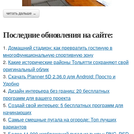
читать дальше →
Последние обновления на сайте:
1.
Домашний стадион: как превратить гостиную в
многофункциональную спортивную зону
2.
Какие исторические районы Тольятти сохраняют свой
оригинальный облик
3.
Скачать Planner 5D 2.36.0 для Android: Просто и
Удобно
4.
Дизайн интерьера без границ: 20 бесплатных
программ для вашего проекта
5.
Создай свой интерьер: 5 бесплатных программ для
начинающих
6.
Самые смешные пугала на огороде: Топ лучших
вариантов
7.
Более 11 000 изображений пугал из тыквы: PNG, PSD