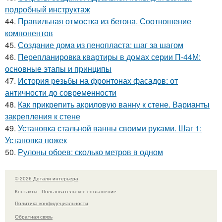
подробный инструктаж
44.
Правильная отмостка из бетона. Соотношение
компонентов
45.
Создание дома из пенопласта: шаг за шагом
46.
Перепланировка квартиры в домах серии П-44М:
основные этапы и принципы
47.
История резьбы на фронтонах фасадов: от
античности до современности
48.
Как прикрепить акриловую ванну к стене. Варианты
закрепления к стене
49.
Установка стальной ванны своими руками. Шаг 1:
Установка ножек
50.
Рулоны обоев: сколько метров в одном
© 2026 Детали интерьера
Контакты
Пользовательское соглашение
Политика конфидециальности
Обратная связь