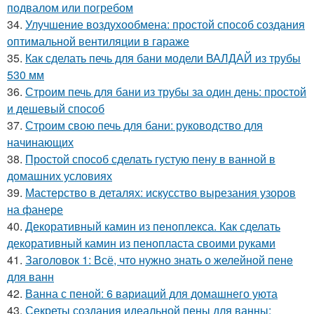
подвалом или погребом
34.
Улучшение воздухообмена: простой способ создания
оптимальной вентиляции в гараже
35.
Как сделать печь для бани модели ВАЛДАЙ из трубы
530 мм
36.
Строим печь для бани из трубы за один день: простой
и дешевый способ
37.
Строим свою печь для бани: руководство для
начинающих
38.
Простой способ сделать густую пену в ванной в
домашних условиях
39.
Мастерство в деталях: искусство вырезания узоров
на фанере
40.
Декоративный камин из пеноплекса. Как сделать
декоративный камин из пенопласта своими руками
41.
Заголовок 1: Всё, что нужно знать о желейной пенe
для ванн
42.
Ванна с пеной: 6 вариаций для домашнего уюта
43.
Секреты создания идеальной пены для ванны: