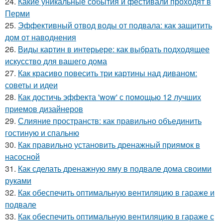
24.
Какие уникальные события и фестивали проходят в
Перми
25.
Эффективный отвод воды от подвала: как защитить
дом от наводнения
26.
Виды картин в интерьере: как выбрать подходящее
искусство для вашего дома
27.
Как красиво повесить три картины над диваном:
советы и идеи
28.
Как достичь эффекта 'wow' с помощью 12 лучших
приемов дизайнеров
29.
Слияние пространств: как правильно объединить
гостиную и спальню
30.
Как правильно установить дренажный приямок в
насосной
31.
Как сделать дренажную яму в подвале дома своими
руками
32.
Как обеспечить оптимальную вентиляцию в гараже и
подвале
33.
Как обеспечить оптимальную вентиляцию в гараже с