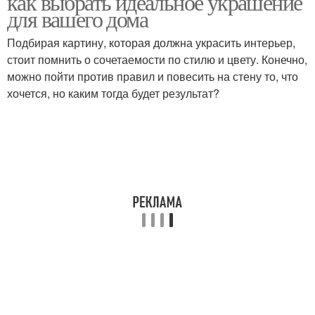
как выбрать идеальное украшение
для вашего дома
Подбирая картину, которая должна украсить интерьер,
Картины в разумной
стоит помнить о сочетаемости по стилю и цвету. Конечно,
Текстурные картины
цене
можно пойти против правил и повесить на стену то, что
хочется, но каким тогда будет результат?
Картины на стену
Картины в зависимости
Картины в тренде