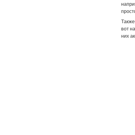
напри
прост
Также
вот н
них ак