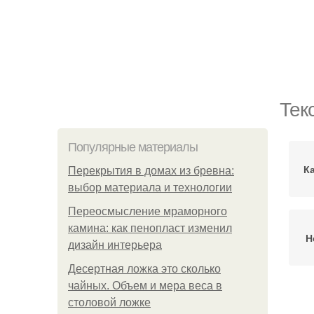
Тек
Популярные материалы
К
Перекрытия в домах из бревна:
выбор материала и технологии
Переосмысление мраморного
камина: как пенопласт изменил
Н
дизайн интерьера
Десертная ложка это сколько
чайных. Объем и мера веса в
столовой ложке
К