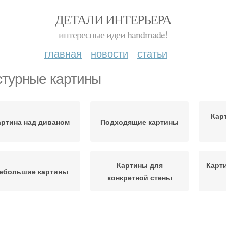
ДЕТАЛИ ИНТЕРЬЕРА
интересные идеи handmade!
главная
новости
статьи
стурные картины
Кар
артина над диваном
Подходящие картины
Картины для
Карт
ебольшие картины
конкретной стены
артины в простенке
Большая картина
пс