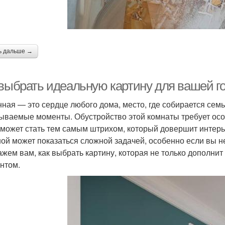
Расстояния между
Стильные картины
Карти
картинами
ь дальше →
Кар
Картины на стенах
Материалы для картин
 выбрать идеальную картину для вашей г
нная — это сердце любого дома, место, где собирается сем
ываемые моменты. Обустройство этой комнаты требует особ
 может стать тем самым штрихом, который довершит интер
ной может показаться сложной задачей, особенно если вы не
ажем вам, как выбрать картину, которая не только дополнит
нтом.