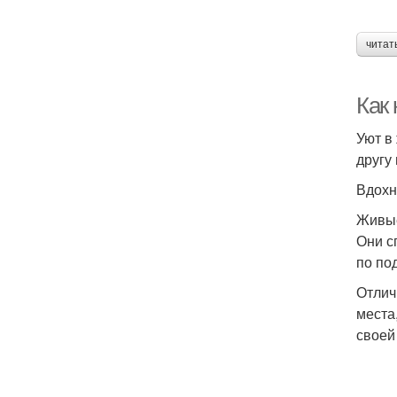
читат
Как
Уют в
другу
Вдохн
Живы
Они с
по по
Отлич
места
своей