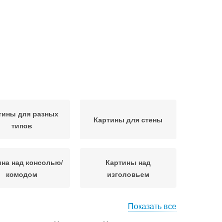
тины для разных
Картины для стены
типов
ина над консолью/
Картины над
комодом
изголовьем
Показать все
Картины в
Картины по цвету
ихологическом