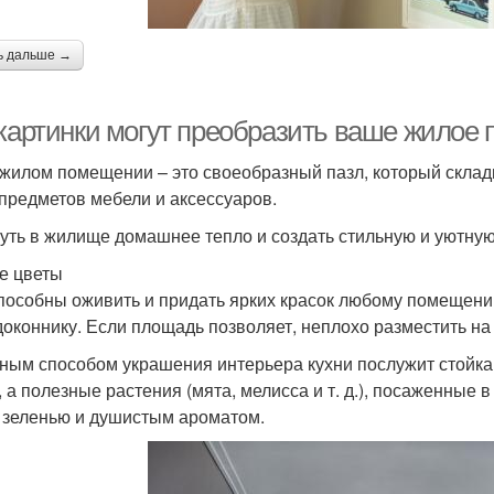
ь дальше →
 картинки могут преобразить ваше жилое 
 жилом помещении – это своеобразный пазл, который склад
 предметов мебели и аксессуаров.
уть в жилище домашнее тепло и создать стильную и уютну
е цветы
пособны оживить и придать ярких красок любому помещени
доконнику. Если площадь позволяет, неплохо разместить на
ным способом украшения интерьера кухни послужит стойка
, а полезные растения (мята, мелисса и т. д.), посаженные в
 зеленью и душистым ароматом.