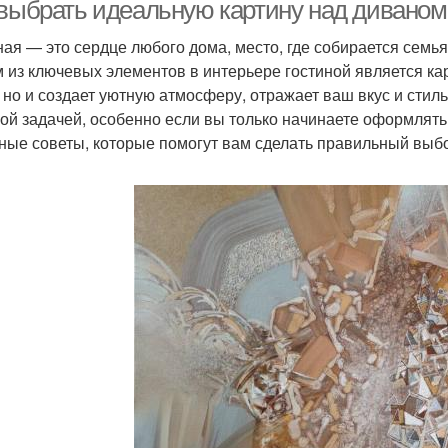
 выбрать идеальную картину над диваном
ная — это сердце любого дома, место, где собирается семья
 из ключевых элементов в интерьере гостиной является ка
Карти
Картины в тренде
Картины в интерьере
, но и создает уютную атмосферу, отражает ваш вкус и сти
ой задачей, особенно если вы только начинаете оформлять
ные советы, которые помогут вам сделать правильный выб
Картины для
Цвета в картинах
Мес
конкретного
пространства
ртины с интерьером
Картины в комнате
Рамы для картин
Картины над диваном
Мод