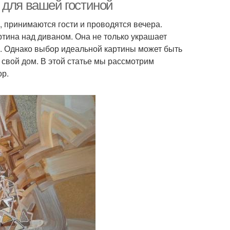
 для вашей гостиной
комфорте
, принимаются гости и проводятся вечера.
ртина над диваном. Она не только украшает
ны в современном
Картина в интерьер
ль. Однако выбор идеальной картины может быть
интерьере
 свой дом. В этой статье мы рассмотрим
ор.
то для картины
Картины для комнаты
Картины при
Картины на восприятие
размещении
Расстояние между
ульные картины
картинами