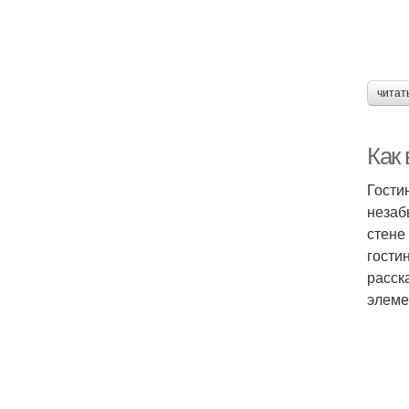
читат
Как
Гости
незаб
стене
гости
расск
элеме