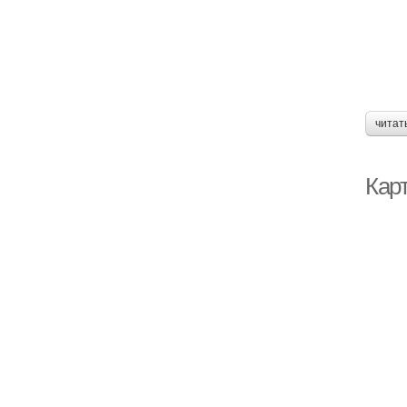
читат
Кар