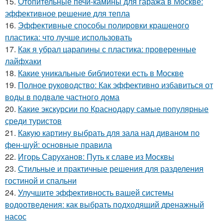
15.
Отопительные печи-камины для гаража в Москве:
эффективное решение для тепла
16.
Эффективные способы полировки крашеного
пластика: что лучше использовать
17.
Как я убрал царапины с пластика: проверенные
лайфхаки
18.
Какие уникальные библиотеки есть в Москве
19.
Полное руководство: Как эффективно избавиться от
воды в подвале частного дома
20.
Какие экскурсии по Краснодару самые популярные
среди туристов
21.
Какую картину выбрать для зала над диваном по
фен-шуй: основные правила
22.
Игорь Саруханов: Путь к славе из Москвы
23.
Стильные и практичные решения для разделения
гостиной и спальни
24.
Улучшите эффективность вашей системы
водоотведения: как выбрать подходящий дренажный
насос