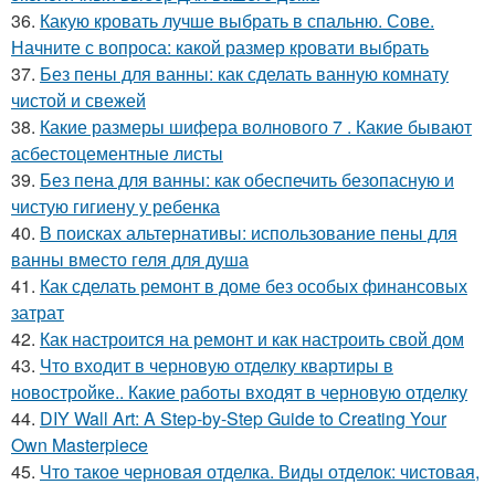
36.
Какую кровать лучше выбрать в спальню. Сове.
Начните с вопроса: какой размер кровати выбрать
37.
Без пены для ванны: как сделать ванную комнату
чистой и свежей
38.
Какие размеры шифера волнового 7 . Какие бывают
асбестоцементные листы
39.
Без пена для ванны: как обеспечить безопасную и
чистую гигиену у ребенка
40.
В поисках альтернативы: использование пены для
ванны вместо геля для душа
41.
Как сделать ремонт в доме без особых финансовых
затрат
42.
Как настроится на ремонт и как настроить свой дом
43.
Что входит в черновую отделку квартиры в
новостройке.. Какие работы входят в черновую отделку
44.
DIY Wall Art: A Step-by-Step Guide to Creating Your
Own Masterpiece
45.
Что такое черновая отделка. Виды отделок: чистовая,