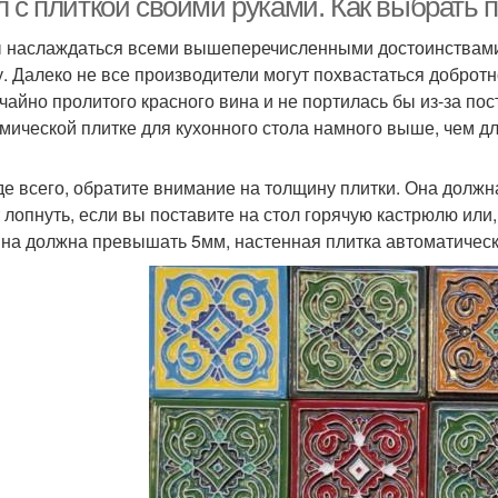
л с плиткой своими руками. Как выбрать 
 наслаждаться всеми вышеперечисленными достоинствами
у. Далеко не все производители могут похвастаться доброт
учайно пролитого красного вина и не портилась бы из-за по
амической плитке для кухонного стола намного выше, чем дл
е всего, обратите внимание на толщину плитки. Она должна
 лопнуть, если вы поставите на стол горячую кастрюлю или,
на должна превышать 5мм, настенная плитка автоматическ