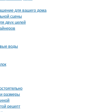
рашение для вашего дома
льной сцены
ля двух целей
зайнеров
овые воды
ылок
мостоятельно
 и размеры
анной
стой рецепт