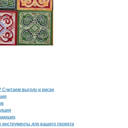
 Считаем выгоду и риски
ция
ов
укция
инающих
е инструменты для вашего проекта