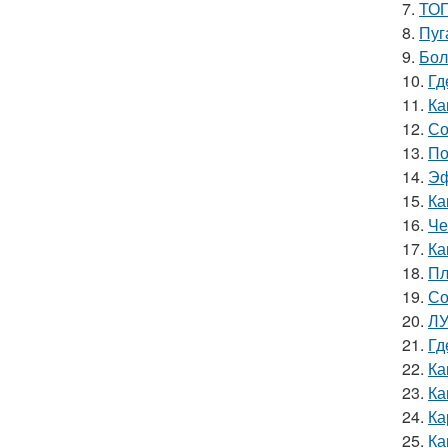
7.
ТОП
8.
Пуг
9.
Бол
10.
Гд
11.
Ка
12.
Со
13.
По
14.
Эф
15.
Ка
16.
Че
17.
Ка
18.
Пл
19.
Со
20.
ЛУ
21.
Гд
22.
Ка
23.
Ка
24.
Ка
25.
Ка