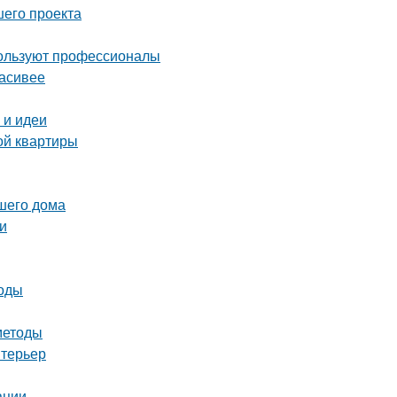
шего проекта
пользуют профессионалы
расивее
 и идеи
ой квартиры
ашего дома
и
тоды
методы
нтерьер
ации