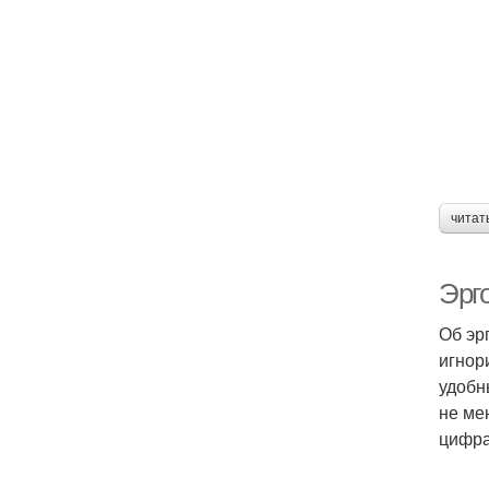
читат
Эрг
Об эр
игнор
удобн
не ме
цифра