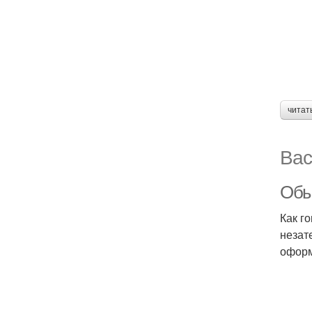
читат
Вас
Обы
Как г
незат
оформ