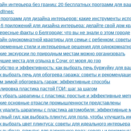
айн интерьера без границ: 20 бесплатных программ для ва
dlines:
 программ для дизайна интерьеров: какие инструменты ис
-5 приложений для дизайна интерьера: делайте свой дом к
ересные факты о Белгороде: что вы не знали о этом городе
айн однокомнатной квартиры для семьи с ребенком: советы
ременные стили и интерьерные решения для однокомнатн
кие экскурсии по природным местам можно организовать
чшие места для отдыха в Сочи: от моря до гор
обство и эффективность: как выбрать печь буржуйку для в
к выбрать печь для обогрева гаража: советы и рекомендаци
м зимой обогревать гараж: эффективные способы
лировка пластика пастой ГОИ: шаг за шагом
к убрать царапины с пластика: простые и эффективные ме
кие основные отрасли промышленности представлены
к удалить царапины с пластика автомобиля: эффективные 
лный гид: как выбрать плинтус для пола, чтобы улучшить и
к выбрать цвет плинтуса: советы для идеального интерьера
к выбрать плинтус для паркетного пола: советы и рекоменд