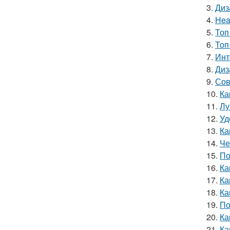
3.
Диз
4.
Hea
5.
Топ
6.
Топ
7.
Инт
8.
Диз
9.
Сов
10.
Ка
11.
Лу
12.
Уд
13.
Ка
14.
Че
15.
По
16.
Ка
17.
Ка
18.
Ка
19.
По
20.
Ка
21.
Ка