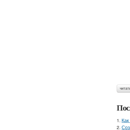
читат
Пос
1.
Как
2.
Соз