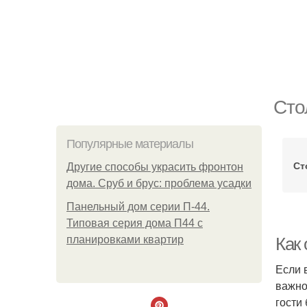
Сто
Популярные материалы
Ст
Другие способы украсить фронтон
дома. Сруб и брус: проблема усадки
Панельный дом серии П-44.
Типовая серия дома П44 с
планировками квартир
Как
Если 
важно
гости