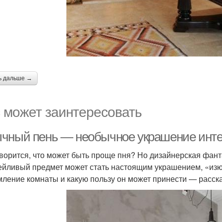
ь дальше →
 может заинтересовать
чный пень — необычное украшение инт
оворится, что может быть проще пня? Но дизайнерская фанта
ейливый предмет может стать настоящим украшением, «изюм
ление комнаты и какую пользу он может принести — расска