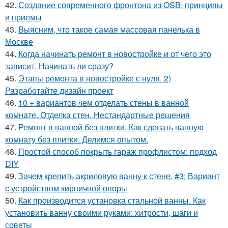
42.
Создание современного фронтона из OSB: принципы
и приемы
43.
Выясним, что такое самая массовая панелька в
Москве
44.
Когда начинать ремонт в новостройке и от чего это
зависит. Начинать ли сразу?
45.
Этапы ремонта в новостройке с нуля. 2)
Разработайте дизайн проект
46.
10 + вариантов чем отделать стены в ванной
комнате. Отделка стен. Нестандартные решения
47.
Ремонт в ванной без плитки. Как сделать ванную
комнату без плитки. Делимся опытом.
48.
Простой способ покрыть гараж профлистом: подход
DIY
49.
Зачем крепить акриловую ванну к стене. #3: Вариант
с устройством кирпичной опоры
50.
Как производится установка стальной ванны. Как
установить ванну своими руками: хитрости, шаги и
советы