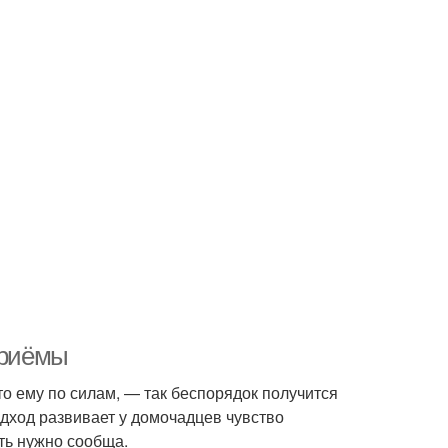
приёмы
то ему по силам, — так беспорядок получится
одход развивает у домочадцев чувство
ать нужно сообща.