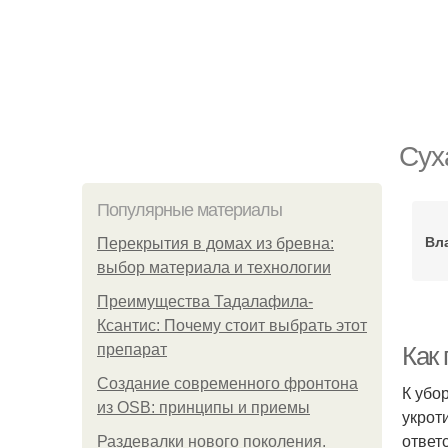
Сух
Популярные материалы
Вл
Перекрытия в домах из бревна:
выбор материала и технологии
Преимущества Тадалафила-
Ксантис: Почему стоит выбрать этот
препарат
Как
Создание современного фронтона
К убо
из OSB: принципы и приемы
укрот
ответ
Раздевалки нового поколения.