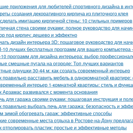
шие приложения для любителей спортивного дизайна в инт
реты создания декоративного кирпича из плиточного клея
 сделать имитацию кирпичной стены: 10 стильных примеров
пичная стена своими руками: полное руководство для нач
ор под кирпич: дешево и эффектно
чать дизайн интерьера 3D: пошаговое руководство для на
-10 лучших бесплатных программ для вашего компьютера 
-10 программ для дизайна интерьера: выбор профессионал
ые смешные пугала на огороде: Топ лучших вариантов
тные однушки 30-44 м: как создать современный интерьер
к правильно расставить мебель в однокомнатной квартире:
временный интерьер 1-комнатной квартиры: стиль и функц
к Арзамас развивался с момента основания
чь для гаража своими руками: пошаговая инструкция и пол
к правильно выбрать печь для гаража: безопасность и эфф
м зимой обогревать гараж: эффективные способы
кие современные места отдыха в Ростове-на-Дону предлаг
к отполировать пластик: простые и эффективные методы