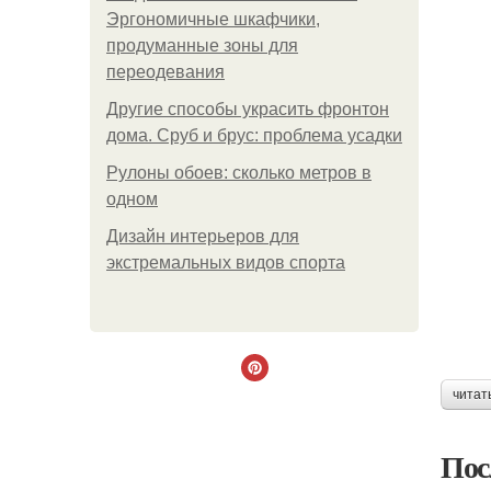
Эргономичные шкафчики,
продуманные зоны для
переодевания
Другие способы украсить фронтон
дома. Сруб и брус: проблема усадки
Рулоны обоев: сколько метров в
одном
Дизайн интерьеров для
экстремальных видов спорта
читат
Пос