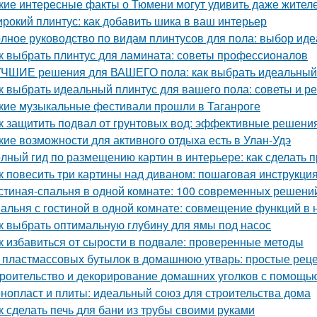
кие интересные факты о Тюмени могут удивить даже жител
рокий плинтус: как добавить шика в ваш интерьер
лное руководство по видам плинтусов для пола: выбор иде
к выбрать плинтус для ламината: советы профессионалов
ЧШИЕ решения для ВАШЕГО пола: как выбрать идеальный
к выбрать идеальный плинтус для вашего пола: советы и р
кие музыкальные фестивали прошли в Таганроге
к защитить подвал от грунтовых вод: эффективные решени
кие возможности для активного отдыха есть в Улан-Удэ
лный гид по размещению картин в интерьере: как сделать 
к повесить три картины над диваном: пошаговая инструкци
стиная-спальня в одной комнате: 100 современных решени
альня с гостиной в одной комнате: совмещение функций в
к выбрать оптимальную глубину для ямы под насос
к избавиться от сырости в подвале: проверенные методы
 пластмассовых бутылок в домашнюю утварь: простые рец
роительство и декорирование домашних уголков с помощью
нопласт и плиты: идеальный союз для строительства дома
к сделать печь для бани из трубы своими руками