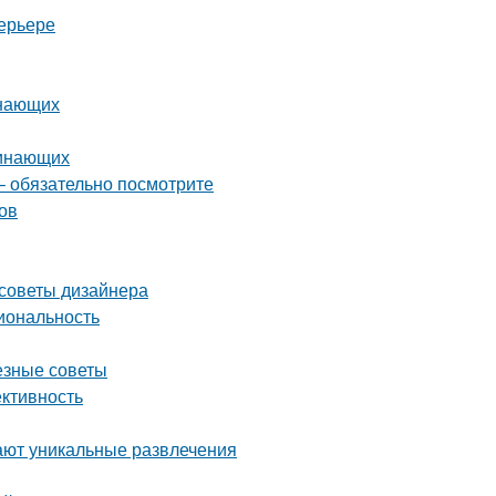
ерьере
инающих
чинающих
– обязательно посмотрите
ов
 советы дизайнера
иональность
езные советы
ективность
ают уникальные развлечения