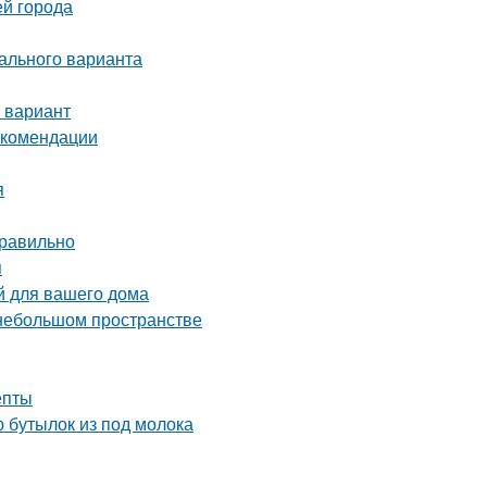
ей города
ального варианта
 вариант
екомендации
я
правильно
я
й для вашего дома
 небольшом пространстве
епты
 бутылок из под молока