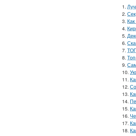
1.
Луч
2.
Сек
3.
Как
4.
Кир
5.
Дек
6.
Ска
7.
ТОП
8.
Топ
9.
Сам
10.
Ую
11.
Ка
12.
Со
13.
Ка
14.
Пе
15.
Ка
16.
Че
17.
Ка
18.
Ка