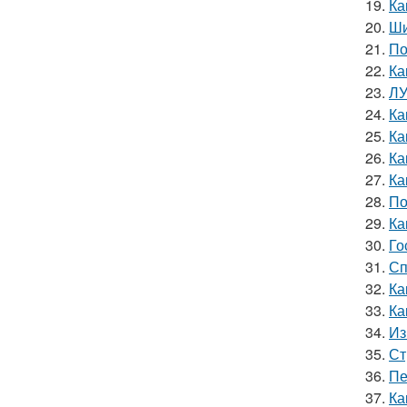
19.
Ка
20.
Ши
21.
По
22.
Ка
23.
ЛУ
24.
Ка
25.
Ка
26.
Ка
27.
Ка
28.
По
29.
Ка
30.
Го
31.
Сп
32.
Ка
33.
Ка
34.
Из
35.
Ст
36.
Пе
37.
Ка