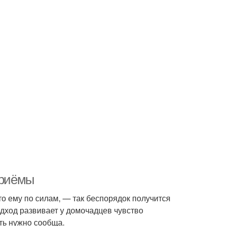
приёмы
то ему по силам, — так беспорядок получится
одход развивает у домочадцев чувство
ать нужно сообща.