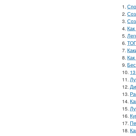
1.
Спо
2.
Соз
3.
Соз
4.
Как
5.
Лег
6.
ТОП
7.
Как
8.
Как
9.
Бес
10.
13
11.
Лу
12.
Ди
13.
Ра
14.
Ка
15.
Лу
16.
Ку
17.
Пе
18.
Ка