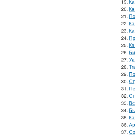
19.
Ка
20.
Ка
21.
По
22.
Ка
23.
Ка
24.
Пр
25.
Ка
26.
Би
27.
Уд
28.
Tr
29.
По
30.
Ст
31.
Пе
32.
Ст
33.
Вс
34.
Бы
35.
Ка
36.
Ар
37.
Со