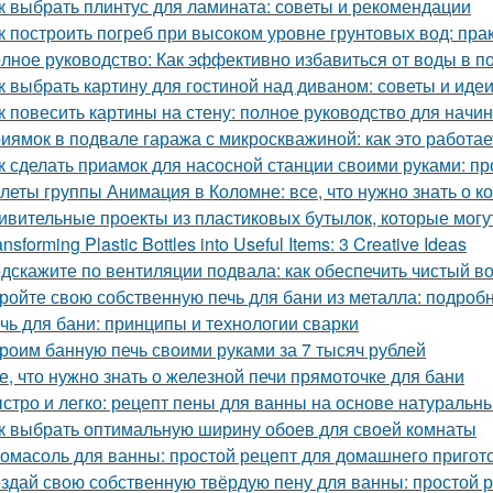
к выбрать плинтус для ламината: советы и рекомендации
к построить погреб при высоком уровне грунтовых вод: пра
лное руководство: Как эффективно избавиться от воды в п
к выбрать картину для гостиной над диваном: советы и иде
к повесить картины на стену: полное руководство для нач
иямок в подвале гаража с микроскважиной: как это работае
к сделать приамок для насосной станции своими руками: пр
леты группы Анимация в Коломне: все, что нужно знать о к
ивительные проекты из пластиковых бутылок, которые могу
ansforming Plastic Bottles into Useful Items: 3 Creative Ideas
дскажите по вентиляции подвала: как обеспечить чистый в
ройте свою собственную печь для бани из металла: подроб
чь для бани: принципы и технологии сварки
роим банную печь своими руками за 7 тысяч рублей
е, что нужно знать о железной печи прямоточке для бани
стро и легко: рецепт пены для ванны на основе натуральн
к выбрать оптимальную ширину обоев для своей комнаты
омасоль для ванны: простой рецепт для домашнего пригот
здай свою собственную твёрдую пену для ванны: простой 