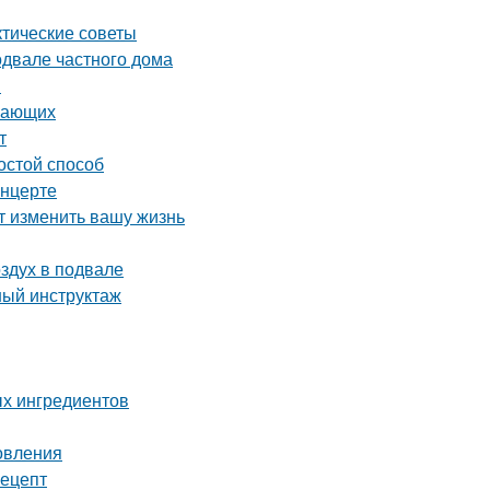
ктические советы
одвале частного дома
и
инающих
т
остой способ
онцерте
т изменить вашу жизнь
оздух в подвале
ный инструктаж
ых ингредиентов
овления
рецепт