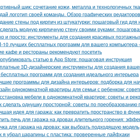
ртивный шик: сочетание кожи, металла и технологичных тк
дай логотип своей команды. Обзор графических редакторов
дание стены под кирпич из штукатурки: пошаговый гид для
 сделать модную кирпичную стену своими руками: пошагова
ко и просто: инструменты для создания красивых поэтажны
-10 лучших бесплатных программ для вашего компьютера 
ие кафе и рестораны рекомендуют посетить
 опубликовать статью в App Store: пошаговая инструкция
платные 3D-дизайнерские инструменты для создания ваше
 бесплатных программ для создания идеального интерьера
чшие программы для дизайна интерьеров: подборка для н
зайн однокомнатной квартиры для семьи с ребенком: совет
сстановка мебели в однокомнатной квартире: советы и ре
к сделать однушку просторной: советы по преобразованию 
чшая идея для гаража: как превратить пространство в фу
пить печь для гаража на дровах длительного горения: эфф
чка для гаража на дровах: как выбрать подходящую модель
к я убрал царапины с пластика: проверенные лайфхаки