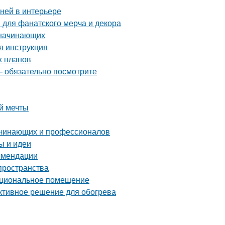
аней в интерьере
 для фанатского мерча и декора
 начинающих
я инструкция
х планов
– обязательно посмотрите
й мечты
ачинающих и профессионалов
ы и идеи
комендации
пространства
нкциональное помещение
ективное решение для обогрева