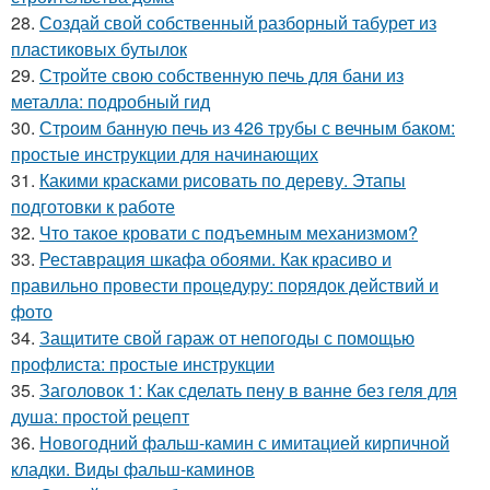
28.
Создай свой собственный разборный табурет из
пластиковых бутылок
29.
Стройте свою собственную печь для бани из
металла: подробный гид
30.
Строим банную печь из 426 трубы с вечным баком:
простые инструкции для начинающих
31.
Какими красками рисовать по дереву. Этапы
подготовки к работе
32.
Что такое кровати с подъемным механизмом?
33.
Реставрация шкафа обоями. Как красиво и
правильно провести процедуру: порядок действий и
фото
34.
Защитите свой гараж от непогоды с помощью
профлиста: простые инструкции
35.
Заголовок 1: Как сделать пену в ванне без геля для
душа: простой рецепт
36.
Новогодний фальш-камин с имитацией кирпичной
кладки. Виды фальш-каминов