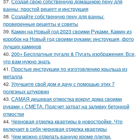
37.
Создай свою собственную домашнюю пену для
ванны: простой рецепт и инструкция
38.
Создайте собственную пену для ванны:
проверенные рецепты и советы
39.
Камин на Новый год 2023 своими Руками. Камин из
коробок на Новый год своими руками: инструкция, фото
лучших каминов
40.
200+ Бесплатные пугало & Пугать изображения: Все,
что вам нужно знать
41.
Простые инструкции по изготовлению крыльца из
металла
42.
Улучшите свой дом и дачу с помощью этих 7
полезных штуковин
43.
САМАЯ дешевая отмостка вокруг дома своими
руками + СМЕТА. Подсчет затрат на заливку бетонной
отмостки
44.
Черновая отделка квартиры в новостройке. Что
включает в себя черновая отделка квартиры
45.
Чем можно отделать ванную кроме плитки.