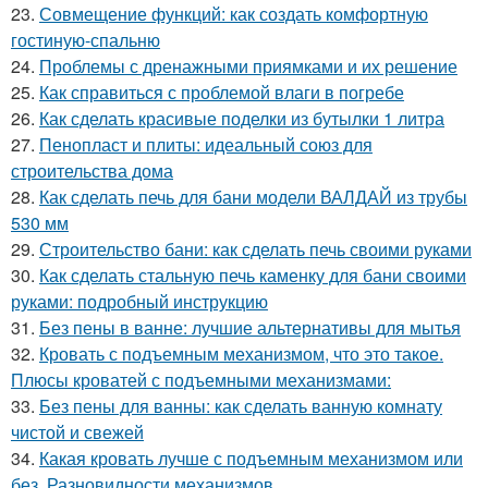
23.
Совмещение функций: как создать комфортную
гостиную-спальню
24.
Проблемы с дренажными приямками и их решение
25.
Как справиться с проблемой влаги в погребе
26.
Как сделать красивые поделки из бутылки 1 литра
27.
Пенопласт и плиты: идеальный союз для
строительства дома
28.
Как сделать печь для бани модели ВАЛДАЙ из трубы
530 мм
29.
Строительство бани: как сделать печь своими руками
30.
Как сделать стальную печь каменку для бани своими
руками: подробный инструкцию
31.
Без пены в ванне: лучшие альтернативы для мытья
32.
Кровать с подъемным механизмом, что это такое.
Плюсы кроватей с подъемными механизмами:
33.
Без пены для ванны: как сделать ванную комнату
чистой и свежей
34.
Какая кровать лучше с подъемным механизмом или
без. Разновидности механизмов