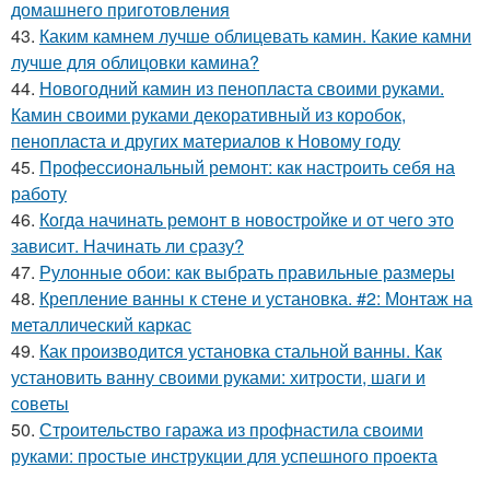
домашнего приготовления
43.
Каким камнем лучше облицевать камин. Какие камни
лучше для облицовки камина?
44.
Новогодний камин из пенопласта своими руками.
Камин своими руками декоративный из коробок,
пенопласта и других материалов к Новому году
45.
Профессиональный ремонт: как настроить себя на
работу
46.
Когда начинать ремонт в новостройке и от чего это
зависит. Начинать ли сразу?
47.
Рулонные обои: как выбрать правильные размеры
48.
Крепление ванны к стене и установка. #2: Монтаж на
металлический каркас
49.
Как производится установка стальной ванны. Как
установить ванну своими руками: хитрости, шаги и
советы
50.
Строительство гаража из профнастила своими
руками: простые инструкции для успешного проекта