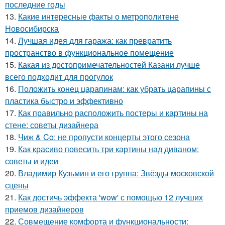
последние годы
13.
Какие интересные факты о метрополитене
Новосибирска
14.
Лучшая идея для гаража: как превратить
пространство в функциональное помещение
15.
Какая из достопримечательностей Казани лучше
всего подходит для прогулок
16.
Положить конец царапинам: как убрать царапины с
пластика быстро и эффективно
17.
Как правильно расположить постеры и картины на
стене: советы дизайнера
18.
Чиж & Co: не пропусти концерты этого сезона
19.
Как красиво повесить три картины над диваном:
советы и идеи
20.
Владимир Кузьмин и его группа: Звёзды московской
сцены
21.
Как достичь эффекта 'wow' с помощью 12 лучших
приемов дизайнеров
22.
Совмещение комфорта и функциональности: