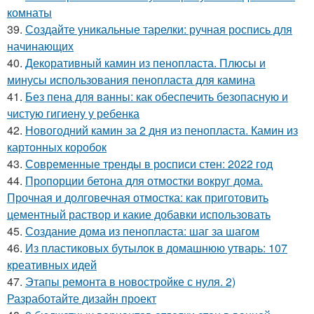
комнаты
39.
Создайте уникальные тарелки: ручная роспись для
начинающих
40.
Декоративный камин из пенопласта. Плюсы и
минусы использования пенопласта для камина
41.
Без пена для ванны: как обеспечить безопасную и
чистую гигиену у ребенка
42.
Новогодний камин за 2 дня из пенопласта. Камин из
картонных коробок
43.
Современные тренды в росписи стен: 2022 год
44.
Пропорции бетона для отмостки вокруг дома.
Прочная и долговечная отмостка: как приготовить
цементный раствор и какие добавки использовать
45.
Создание дома из пенопласта: шаг за шагом
46.
Из пластиковых бутылок в домашнюю утварь: 107
креативных идей
47.
Этапы ремонта в новостройке с нуля. 2)
Разработайте дизайн проект