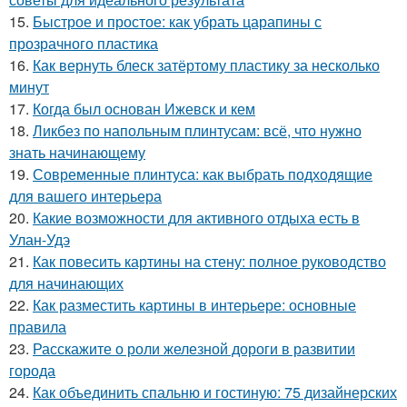
15.
Быстрое и простое: как убрать царапины с
прозрачного пластика
16.
Как вернуть блеск затёртому пластику за несколько
минут
17.
Когда был основан Ижевск и кем
18.
Ликбез по напольным плинтусам: всё, что нужно
знать начинающему
19.
Современные плинтуса: как выбрать подходящие
для вашего интерьера
20.
Какие возможности для активного отдыха есть в
Улан-Удэ
21.
Как повесить картины на стену: полное руководство
для начинающих
22.
Как разместить картины в интерьере: основные
правила
23.
Расскажите о роли железной дороги в развитии
города
24.
Как объединить спальню и гостиную: 75 дизайнерских