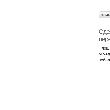
читат
Сде
пер
Площа
объед
небол