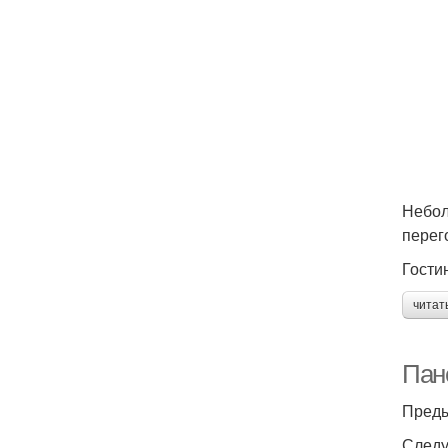
Небол
перег
Гости
читат
Пан
Преды
Следу