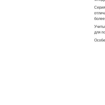
Серия
отлич
более
Учиты
для п
Особе