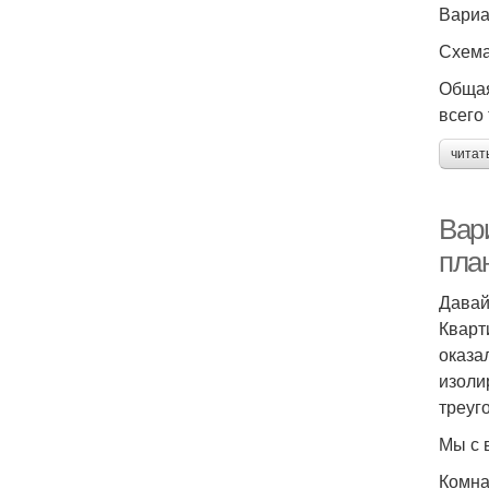
Вариа
Схема
Общая
всего
читат
Вар
пла
Давай
Кварт
оказа
изоли
треуг
Мы с 
Комна