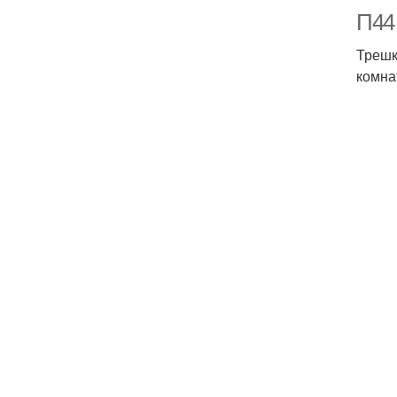
П44
Трешк
комна