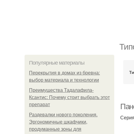
Тип
Популярные материалы
Т
Перекрытия в домах из бревна:
выбор материала и технологии
Преимущества Тадалафила-
Ксантис: Почему стоит выбрать этот
препарат
Пан
Раздевалки нового поколения.
Серия
Эргономичные шкафчики,
продуманные зоны для