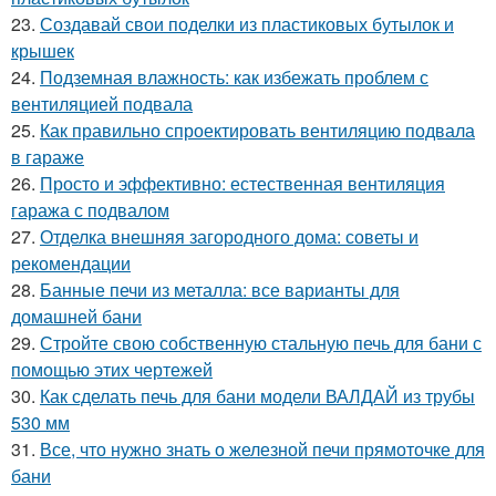
23.
Создавай свои поделки из пластиковых бутылок и
крышек
24.
Подземная влажность: как избежать проблем с
вентиляцией подвала
25.
Как правильно спроектировать вентиляцию подвала
в гараже
26.
Просто и эффективно: естественная вентиляция
гаража с подвалом
27.
Отделка внешняя загородного дома: советы и
рекомендации
28.
Банные печи из металла: все варианты для
домашней бани
29.
Стройте свою собственную стальную печь для бани с
помощью этих чертежей
30.
Как сделать печь для бани модели ВАЛДАЙ из трубы
530 мм
31.
Все, что нужно знать о железной печи прямоточке для
бани