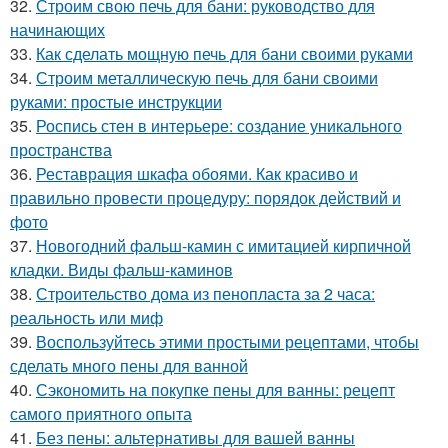
32.
Строим свою печь для бани: руководство для
начинающих
33.
Как сделать мощную печь для бани своими руками
34.
Строим металлическую печь для бани своими
руками: простые инструкции
35.
Роспись стен в интерьере: создание уникального
пространства
36.
Реставрация шкафа обоями. Как красиво и
правильно провести процедуру: порядок действий и
фото
37.
Новогодний фальш-камин с имитацией кирпичной
кладки. Виды фальш-каминов
38.
Строительство дома из пенопласта за 2 часа:
реальность или миф
39.
Воспользуйтесь этими простыми рецептами, чтобы
сделать много пены для ванной
40.
Сэкономить на покупке пены для ванны: рецепт
самого приятного опыта
41.
Без пены: альтернативы для вашей ванны