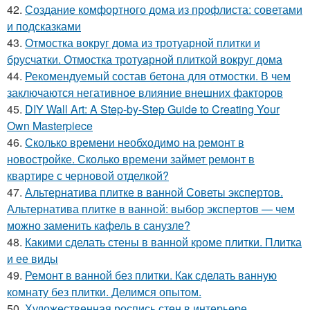
42.
Создание комфортного дома из профлиста: советами
и подсказками
43.
Отмостка вокруг дома из тротуарной плитки и
брусчатки. Отмостка тротуарной плиткой вокруг дома
44.
Рекомендуемый состав бетона для отмостки. В чем
заключаются негативное влияние внешних факторов
45.
DIY Wall Art: A Step-by-Step Guide to Creating Your
Own Masterpiece
46.
Сколько времени необходимо на ремонт в
новостройке. Сколько времени займет ремонт в
квартире с черновой отделкой?
47.
Альтернатива плитке в ванной Советы экспертов.
Альтернатива плитке в ванной: выбор экспертов — чем
можно заменить кафель в санузле?
48.
Какими сделать стены в ванной кроме плитки. Плитка
и ее виды
49.
Ремонт в ванной без плитки. Как сделать ванную
комнату без плитки. Делимся опытом.
50.
Художественная роспись стен в интерьере.