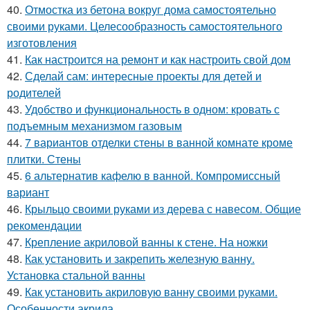
40.
Отмостка из бетона вокруг дома самостоятельно
своими руками. Целесообразность самостоятельного
изготовления
41.
Как настроится на ремонт и как настроить свой дом
42.
Сделай сам: интересные проекты для детей и
родителей
43.
Удобство и функциональность в одном: кровать с
подъемным механизмом газовым
44.
7 вариантов отделки стены в ванной комнате кроме
плитки. Стены
45.
6 альтернатив кафелю в ванной. Компромиссный
вариант
46.
Крыльцо своими руками из дерева с навесом. Общие
рекомендации
47.
Крепление акриловой ванны к стене. На ножки
48.
Как установить и закрепить железную ванну.
Установка стальной ванны
49.
Как установить акриловую ванну своими руками.
Особенности акрила