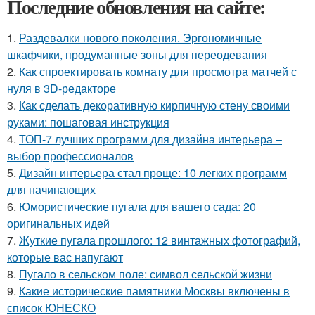
Последние обновления на сайте:
1.
Раздевалки нового поколения. Эргономичные
шкафчики, продуманные зоны для переодевания
2.
Как спроектировать комнату для просмотра матчей с
нуля в 3D-редакторе
3.
Как сделать декоративную кирпичную стену своими
руками: пошаговая инструкция
4.
ТОП-7 лучших программ для дизайна интерьера –
выбор профессионалов
5.
Дизайн интерьера стал проще: 10 легких программ
для начинающих
6.
Юмористические пугала для вашего сада: 20
оригинальных идей
7.
Жуткие пугала прошлого: 12 винтажных фотографий,
которые вас напугают
8.
Пугало в сельском поле: символ сельской жизни
9.
Какие исторические памятники Москвы включены в
список ЮНЕСКО