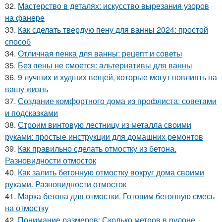
32.
Мастерство в деталях: искусство вырезания узоров
на фанере
33.
Как сделать твердую пену для ванны 2024: простой
способ
34.
Отличная пенка для ванны: рецепт и советы
35.
Без пены не смоется: альтернативы для ванны
36.
9 лучших и худших вещей, которые могут повлиять на
вашу жизнь
37.
Создание комфортного дома из профлиста: советами
и подсказками
38.
Строим винтовую лестницу из металла своими
руками: простые инструкции для домашних ремонтов
39.
Как правильно сделать отмостку из бетона.
Разновидности отмосток
40.
Как залить бетонную отмостку вокруг дома своими
руками. Разновидности отмосток
41.
Марка бетона для отмостки. Готовим бетонную смесь
на отмостку
42.
Понимание размеров: Сколько метров в рулоне