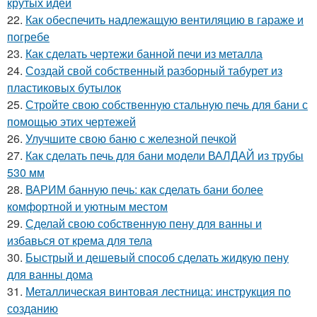
крутых идей
22.
Как обеспечить надлежащую вентиляцию в гараже и
погребе
23.
Как сделать чертежи банной печи из металла
24.
Создай свой собственный разборный табурет из
пластиковых бутылок
25.
Стройте свою собственную стальную печь для бани с
помощью этих чертежей
26.
Улучшите свою баню с железной печкой
27.
Как сделать печь для бани модели ВАЛДАЙ из трубы
530 мм
28.
ВАРИМ банную печь: как сделать бани более
комфортной и уютным местом
29.
Сделай свою собственную пену для ванны и
избавься от крема для тела
30.
Быстрый и дешевый способ сделать жидкую пену
для ванны дома
31.
Металлическая винтовая лестница: инструкция по
созданию