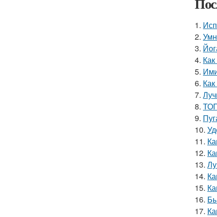
Пос
1.
Исп
2.
Умн
3.
Йог
4.
Как
5.
Ими
6.
Как
7.
Луч
8.
ТОП
9.
Пуг
10.
Уд
11.
Ка
12.
Ка
13.
Лу
14.
Ка
15.
Ка
16.
Бы
17.
Ка