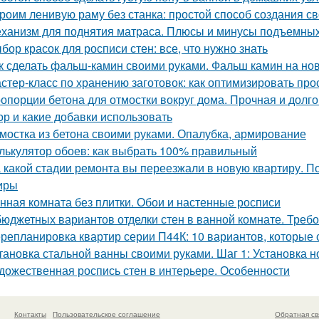
роим ленивую раму без станка: простой способ создания с
ханизм для поднятия матраса. Плюсы и минусы подъемны
бор красок для росписи стен: все, что нужно знать
к сделать фальш-камин своими руками. Фальш камин на нов
стер-класс по хранению заготовок: как оптимизировать про
опорции бетона для отмостки вокруг дома. Прочная и долго
ор и какие добавки использовать
мостка из бетона своими руками. Опалубка, армирование
лькулятор обоев: как выбрать 100% правильный
 какой стадии ремонта вы переезжали в новую квартиру. П
иры
нная комната без плитки. Обои и настенные росписи
бюджетных вариантов отделки стен в ванной комнате. Треб
репланировка квартир серии П44К: 10 вариантов, которые 
тановка стальной ванны своими руками. Шаг 1: Установка н
дожественная роспись стен в интерьере. Особенности
Контакты
Пользовательское соглашение
Обратная св