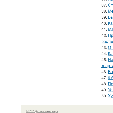
37.
Ст
38.
Ме
39.
Вы
40.
Ка
41.
Ма
42.
Пр
раств
43.
От
44.
Ка
45.
На
кварт
46.
Ва
47.
9 
48.
Пе
49.
Ус
50.
Ху
© 2026 Детали интерьера