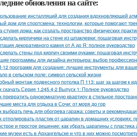
ледние обновления на сайте:
ользование инсталляций для создания вдохновляющей а
ый дом для спортсмена: технологии, которые помогают тре
а-студия дома: как создать пространство физических практи
 сделать кирпичики на стене из шпаклевки: пошаговая инст
тация декоративного камня от А до Я: полное руководство
 сделать стены под кирпич своими руками: пошаговая инстр
шие программы для дизайна интерьера: выбор профессио
-12 программ для создания: лучшие инструменты для ваше
ало в сельском поле: символ сельской жизни
обный монтаж подвесного потолка П 113: шаг за шагом к и
к скачать Серия 1.245.4-2 Выпуск 1: Полное руководство
к превратить однокомнатную квартиру в стильное простран
чшие места для отдыха в Сочи: от моря до гор
к выбрать печь для обогрева гаража: советы и рекомендаци
к отполировать пластик от царапин в домашних условиях:
строе и простое решение: как убрать царапины с пластика
кие музеи есть в Архангельске и что в них можно посмотрет