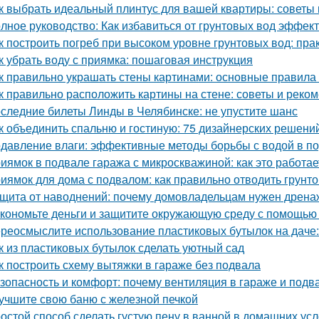
к выбрать идеальный плинтус для вашей квартиры: советы
лное руководство: Как избавиться от грунтовых вод эффек
к построить погреб при высоком уровне грунтовых вод: пра
к убрать воду с приямка: пошаговая инструкция
к правильно украшать стены картинами: основные правила
к правильно расположить картины на стене: советы и реко
следние билеты Линды в Челябинске: не упустите шанс
к объединить спальню и гостиную: 75 дизайнерских решени
давление влаги: эффективные методы борьбы с водой в п
иямок в подвале гаража с микроскважиной: как это работае
иямок для дома с подвалом: как правильно отводить грунт
щита от наводнений: почему домовладельцам нужен дрена
кономьте деньги и защитите окружающую среду с помощью 
реосмыслите использование пластиковых бутылок на даче:
к из пластиковых бутылок сделать уютный сад
к построить схему вытяжки в гараже без подвала
зопасность и комфорт: почему вентиляция в гараже и подв
учшите свою баню с железной печкой
остой способ сделать густую пену в ванной в домашних ус