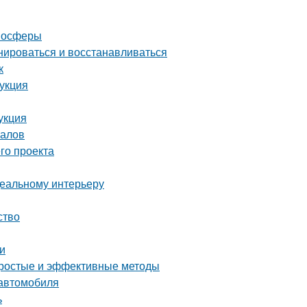
тмосферы
нироваться и восстанавливаться
к
рукция
укция
налов
го проекта
деальному интерьеру
ство
и
 простые и эффективные методы
 автомобиля
ь