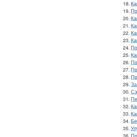
18.
Ка
19.
По
20.
Ка
21.
Ка
22.
Ка
23.
Ка
24.
По
25.
Ка
26.
По
27.
Пр
28.
Пр
29.
За
30.
Сэ
31.
Пе
32.
Ка
33.
Ка
34.
Бе
35.
Ул
36.
Пр