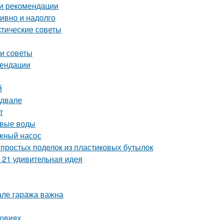
 и рекомендации
тивно и надолго
ктические советы
 и советы
мендации
й
одвале
т
овые воды
жный насос
простых поделок из пластиковых бутылок
 21 удивительная идея
але гаража важна
ловиях