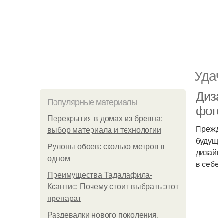
Уда
Диза
Популярные материалы
фот
Перекрытия в домах из бревна:
Прежд
выбор материала и технологии
будущ
Рулоны обоев: сколько метров в
дизай
одном
в себ
Преимущества Тадалафила-
Ксантис: Почему стоит выбрать этот
препарат
Раздевалки нового поколения.