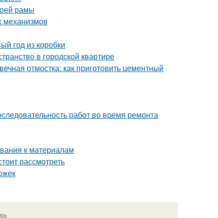
воей рамы
х механизмов
ый год из коробки
странство в городской квартире
вечная отмостка: как приготовить цементный
оследовательность работ во время ремонта
ования к материалам
стоит рассмотреть
ожек
язь