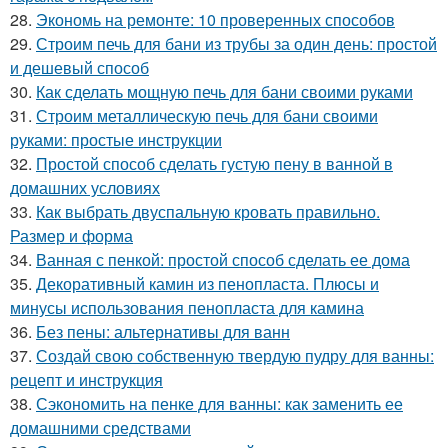
28.
Экономь на ремонте: 10 проверенных способов
29.
Строим печь для бани из трубы за один день: простой
и дешевый способ
30.
Как сделать мощную печь для бани своими руками
31.
Строим металлическую печь для бани своими
руками: простые инструкции
32.
Простой способ сделать густую пену в ванной в
домашних условиях
33.
Как выбрать двуспальную кровать правильно.
Размер и форма
34.
Ванная с пенкой: простой способ сделать ее дома
35.
Декоративный камин из пенопласта. Плюсы и
минусы использования пенопласта для камина
36.
Без пены: альтернативы для ванн
37.
Создай свою собственную твердую пудру для ванны:
рецепт и инструкция
38.
Сэкономить на пенке для ванны: как заменить ее
домашними средствами