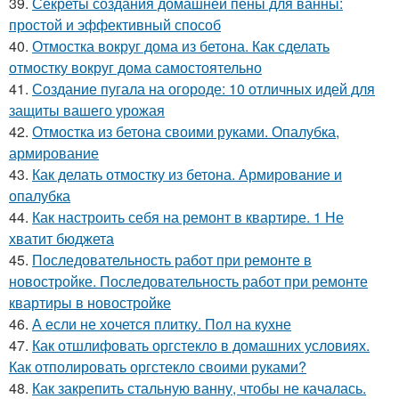
39.
Секреты создания домашней пены для ванны:
простой и эффективный способ
40.
Отмостка вокруг дома из бетона. Как сделать
отмостку вокруг дома самостоятельно
41.
Создание пугала на огороде: 10 отличных идей для
защиты вашего урожая
42.
Отмостка из бетона своими руками. Опалубка,
армирование
43.
Как делать отмостку из бетона. Армирование и
опалубка
44.
Как настроить себя на ремонт в квартире. 1 Не
хватит бюджета
45.
Последовательность работ при ремонте в
новостройке. Последовательность работ при ремонте
квартиры в новостройке
46.
А если не хочется плитку. Пол на кухне
47.
Как отшлифовать оргстекло в домашних условиях.
Как отполировать оргстекло своими руками?
48.
Как закрепить стальную ванну, чтобы не качалась.