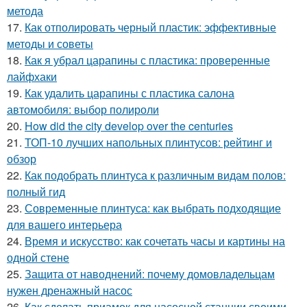
метода
17.
Как отполировать черный пластик: эффективные
методы и советы
18.
Как я убрал царапины с пластика: проверенные
лайфхаки
19.
Как удалить царапины с пластика салона
автомобиля: выбор полироли
20.
How did the city develop over the centuries
21.
ТОП-10 лучших напольных плинтусов: рейтинг и
обзор
22.
Как подобрать плинтуса к различным видам полов:
полный гид
23.
Современные плинтуса: как выбрать подходящие
для вашего интерьера
24.
Время и искусство: как сочетать часы и картины на
одной стене
25.
Защита от наводнений: почему домовладельцам
нужен дренажный насос
26.
Как сделать приамок для насосной станции своими