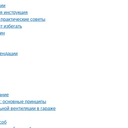
ции
ая инструкция
 практические советы
т избегать
тин
мендации
ание
м: основные принципы
ьной вентиляции в гараже
соб