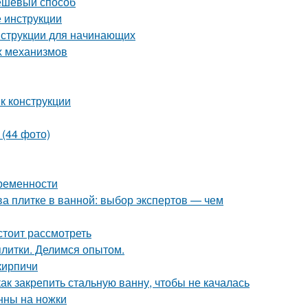
дешевый способ
 инструкции
нструкции для начинающих
х механизмов
к конструкции
 (44 фото)
временности
ва плитке в ванной: выбор экспертов — чем
стоит рассмотреть
плитки. Делимся опытом.
кирпичи
ак закрепить стальную ванну, чтобы не качалась
анны на ножки