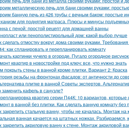
роим печь для бани из металла своими руками: простой и 
роим металлическую печь для бани своими руками: простые
роим банную печь из 426 трубы с вечным баком: простые и
ханизм для поднятия матраса. Плюсы и минусы подъемны
нна с пеной: простой рецепт для домашней ванны
нопласт или пенополистирольный дом: какой выбор лучше
к сделать отмостку вокруг дома своими руками. Требования 
44: как спланировать и перепланировать комнату
ачать картинки чучело в огороде. Пугало огородное рисунок
монт квартир в новостройке под ключ: все, что нужно знать
м покрыть стены в ванной кроме плитки. Вариант 2: Краска
тория резьбы на фронтонах фасадов: от античности до со
ьтернатива плитке в ванной Советы экспертов. Альтернати
 заменить кафель в санузле?
репланировка квартир серии П44К: 10 вариантов, которые 
монт в ванной без плитки. Как сделать ванную комнату без 
к закрепить стальную ванну, чтобы не качалась. Монтаж на 
альная ванная качается на штатных ножках. Разбираемся, к
к закрепить акриловую ванну к стене. Монтаж акриловой в