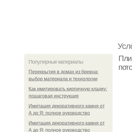
Усл
Плин
Популярные материалы
пот
Перекрытия в домах из бревна:
выбор материала и технологии
Как имитировать кирпичную кладку:
пошаговая инструкция
Имитация декоративного камня от
А до Я: полное руководство
Имитация декоративного камня от
А до Я: полное руководство