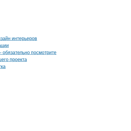
изайн интерьеров
ации
– обязательно посмотрите
шего проекта
тка