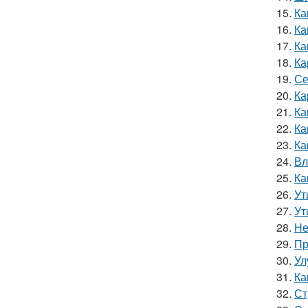
15.
Ка
16.
Ка
17.
Ка
18.
Ка
19.
Се
20.
Ка
21.
Ка
22.
Ка
23.
Ка
24.
Вл
25.
Ка
26.
Ут
27.
Ут
28.
Не
29.
Пр
30.
Ул
31.
Ка
32.
Ст