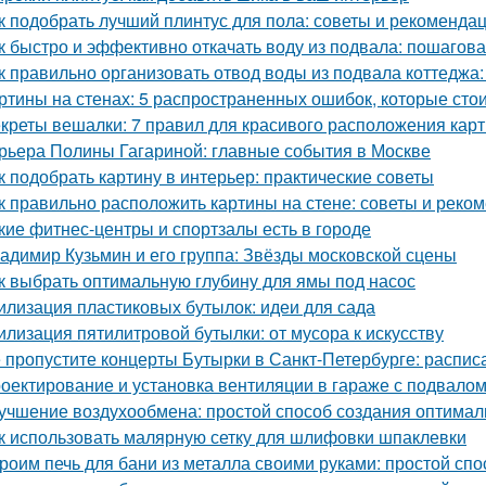
к подобрать лучший плинтус для пола: советы и рекоменда
к быстро и эффективно откачать воду из подвала: пошагов
к правильно организовать отвод воды из подвала коттеджа:
ртины на стенах: 5 распространенных ошибок, которые стои
креты вешалки: 7 правил для красивого расположения кар
рьера Полины Гагариной: главные события в Москве
к подобрать картину в интерьер: практические советы
к правильно расположить картины на стене: советы и реко
кие фитнес-центры и спортзалы есть в городе
адимир Кузьмин и его группа: Звёзды московской сцены
к выбрать оптимальную глубину для ямы под насос
илизация пластиковых бутылок: идеи для сада
илизация пятилитровой бутылки: от мусора к искусству
 пропустите концерты Бутырки в Санкт-Петербурге: распис
оектирование и установка вентиляции в гараже с подвало
учшение воздухообмена: простой способ создания оптимал
к использовать малярную сетку для шлифовки шпаклевки
роим печь для бани из металла своими руками: простой спо