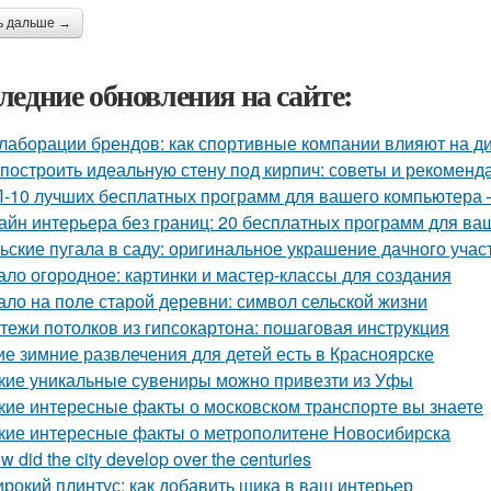
ь дальше →
ледние обновления на сайте:
лаборации брендов: как спортивные компании влияют на д
 построить идеальную стену под кирпич: советы и рекоменд
-10 лучших бесплатных программ для вашего компьютера 
айн интерьера без границ: 20 бесплатных программ для ва
ьские пугала в саду: оригинальное украшение дачного учас
ало огородное: картинки и мастер-классы для создания
ало на поле старой деревни: символ сельской жизни
тежи потолков из гипсокартона: пошаговая инструкция
ие зимние развлечения для детей есть в Красноярске
кие уникальные сувениры можно привезти из Уфы
кие интересные факты о московском транспорте вы знаете
кие интересные факты о метрополитене Новосибирска
w did the city develop over the centuries
рокий плинтус: как добавить шика в ваш интерьер