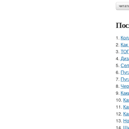
читат
Пос
1.
Кол
2.
Как
3.
ТОП
4.
Диз
5.
Сел
6.
Пуг
7.
Пуг
8.
Чер
9.
Как
10.
Ка
11.
Ка
12.
Ка
13.
Ho
14.
Ши