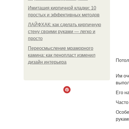
Имитация кирпичной кладки: 10
простых и эффективных методов
ЛАЙФХАК: как сделать кирпичную
стену своими руками — легко и
просто
Переосмысление мраморного
камина: как пенопласт изменил
Потол
дизайн интерьера
Им оч
выпол
Его н
Часто
Особе
рукам