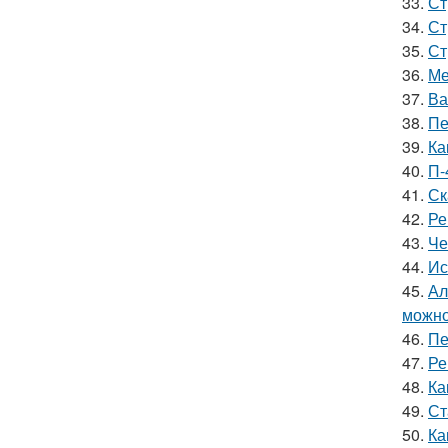
33.
Ст
34.
Ст
35.
Ст
36.
Ме
37.
Ва
38.
Пе
39.
Ка
40.
П-
41.
Ск
42.
Ре
43.
Че
44.
Ис
45.
Ал
можно
46.
Пе
47.
Ре
48.
Ка
49.
Ст
50.
Ка