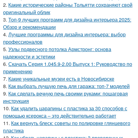
2.
Какие исторические районы Тольятти сохраняют свой
оригинальный облик
3.
Топ-9 лучших программ для дизайна интерьера 2025:
Обзор и рекомендации
4.
Лучшие программы для дизайна интерьера: выбор
профессионалов
5.
Узлы подвесного потолка Армстронг: основа
надежности и эстетики
6.
Скачать Серия 1.045.9-2.00 Выпуск 1: Руководство по
применению
7.
Какие уникальные музеи есть в Новосибирске
8.
Как выбрать лучшую печь для гаража: топ-7 моделей
9.
Как сделать вечную печь своими руками: пошаговая
инструкция
10.
Как удалить царапины с пластика за 30 способов с
помощью ксерокса – это действительно работает
11.
Как вернуть блеск: советы по полировке глянцевого
пластика
12.
Как убрать царапины с пластика: 3 проверенных