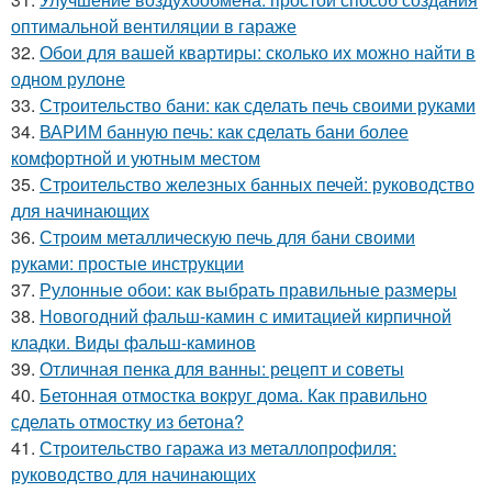
оптимальной вентиляции в гараже
32.
Обои для вашей квартиры: сколько их можно найти в
одном рулоне
33.
Строительство бани: как сделать печь своими руками
34.
ВАРИМ банную печь: как сделать бани более
комфортной и уютным местом
35.
Строительство железных банных печей: руководство
для начинающих
36.
Строим металлическую печь для бани своими
руками: простые инструкции
37.
Рулонные обои: как выбрать правильные размеры
38.
Новогодний фальш-камин с имитацией кирпичной
кладки. Виды фальш-каминов
39.
Отличная пенка для ванны: рецепт и советы
40.
Бетонная отмостка вокруг дома. Как правильно
сделать отмостку из бетона?
41.
Строительство гаража из металлопрофиля:
руководство для начинающих