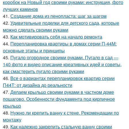
коробок на Новый год своими руками: инструкция, фото
лучших каминов
41.
Создание дома из пенопласта: шаг за шагом
42.
Удивительные поделки для детского сада, которые
можно сделать своими руками
43.
Как мотивировать себя на начало ремонта
44.
Перепланировка квартиры в домах серии П-44М:
основные этапы и принципы
45.
Пугало огородное своими руками. Пугало в сад —
140 фото и видео описание креативных идей и советы,
как смастерить пугало своими руками
46.
Все о вариантах перепланировок квартир серии
П44Т: от дизайна до реальности
47.
Делаем крыльцо своими руками в частном доме
пошагово. Особенности фундамента под кирпичное
крыльцо
48.
Нужно ли крепить ванну к стене. Рекомендации по
монтажу
49.
Как надежно закрепить стальную ванну своими