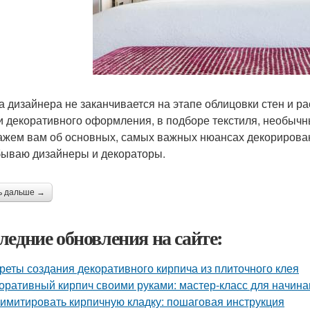
а дизайнера не заканчивается на этапе облицовки стен и р
и декоративного оформления, в подборе текстиля, необычн
ажем вам об основных, самых важных нюансах декорировани
бываю дизайнеры и декораторы.
ь дальше →
ледние обновления на сайте:
реты создания декоративного кирпича из плиточного клея
оративный кирпич своими руками: мастер-класс для начин
 имитировать кирпичную кладку: пошаговая инструкция