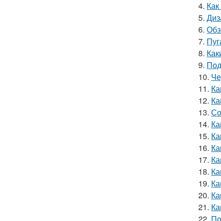
4.
Как
5.
Диз
6.
Обз
7.
Пуг
8.
Как
9.
Под
10.
Че
11.
Ка
12.
Ка
13.
Со
14.
Ка
15.
Ка
16.
Ка
17.
Ка
18.
Ка
19.
Ка
20.
Ка
21.
Ка
22.
По