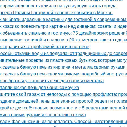
к промышленность влияла на культурную жизнь города
рьера Полины Гагариной: главные события в Москве
к выбрать идеальные картины для гостиной в современном
к красиво повесить три картины над диваном: советы и иде
к объединить спальню и гостиную: 75 дизайнерских решени
вмещение гостиной и спальни в 20 кв. метров: как это сдел
к справиться с проблемой влаги в погребе
особы откачки воды из подвала: от традиционных до совр
ивительные проекты из пластиковых бутылок, которые могу
к сделать банную печь из кирпича и металла своими руками
к сделать банную печь своими руками: подробный инструкт
к выбрать и установить печь для бани из металла
таллическая печь для бани: самоучка
щитите свой гараж от непогоды с помощью профлиста: про
здание домашней пены для ванны: простой рецепт и поле
кройте для себя новые возможности с 5 рецептами пенной
мин своими руками из пеноплекса схема
лаем фальш-камин из пенопласта. Способы изготовления 