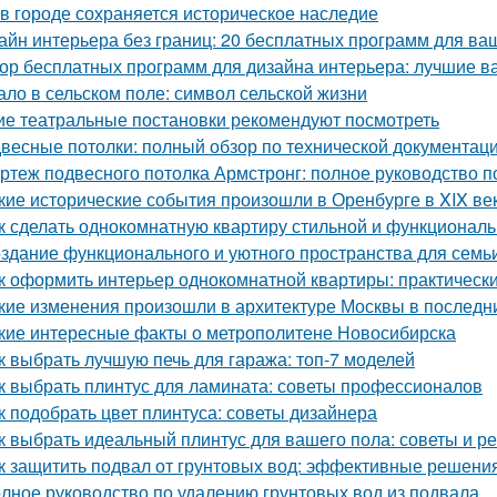
 в городе сохраняется историческое наследие
айн интерьера без границ: 20 бесплатных программ для ва
ор бесплатных программ для дизайна интерьера: лучшие 
ало в сельском поле: символ сельской жизни
ие театральные постановки рекомендуют посмотреть
весные потолки: полный обзор по технической документац
ртеж подвесного потолка Армстронг: полное руководство 
кие исторические события произошли в Оренбурге в XIX ве
к сделать однокомнатную квартиру стильной и функционал
здание функционального и уютного пространства для семь
к оформить интерьер однокомнатной квартиры: практически
кие изменения произошли в архитектуре Москвы в последн
кие интересные факты о метрополитене Новосибирска
к выбрать лучшую печь для гаража: топ-7 моделей
к выбрать плинтус для ламината: советы профессионалов
к подобрать цвет плинтуса: советы дизайнера
к выбрать идеальный плинтус для вашего пола: советы и р
к защитить подвал от грунтовых вод: эффективные решени
лное руководство по удалению грунтовых вод из подвала