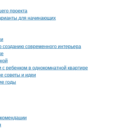
шего проекта
варианты для начинающих
ии
по созданию современного интерьера
ке
ьной
и с ребенком в однокомнатной квартире
е советы и идеи
ие годы
екомендации
я