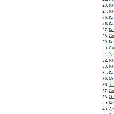
23.
Ка
24.
Ка
25.
Ка
26.
Ка
27.
Ка
28.
Со
29.
Ка
30.
Сп
31.
Уд
32.
Ка
33.
Ка
34.
Ка
35.
Ме
36.
За
37.
Со
38.
От
39.
Ка
40.
Де