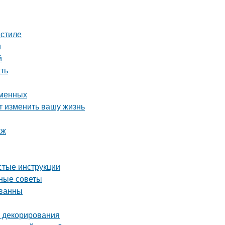
 стиле
и
й
ать
еменных
т изменить вашу жизнь
аж
стые инструкции
зные советы
 ванны
и декорирования