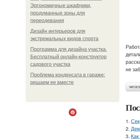
Эргономичные шкафчики,
продуманные зоны для
переодевания
Дизайн интерьеров для
экстремальных видов спорта
Работ
Программа для дизайна участка.
детал
Бесплатный онлайн-конструктор
расск
садового участка
не за
Проблема конденсата в гараже:
решаем ее вместе
читат
Пос
1.
Сек
2.
Дек
3.
Как