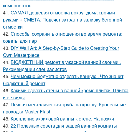
компонентов
41.
САМАЯ дешевая отмостка вокруг дома своими
руками + СМЕТА. Подсчет затрат на заливку бетонной
отмостки
42.
Способы сохранить отношения во время ремонта:
советы для пар
43.
DIY Wall Art: A Step-by-Step Guide to Creating Your
Own Masterpiece
44.
БЮДЖЕТНЫЙ ремонт в ужасной ванной своими..
Рекомендации специалистов
45.
Чем можно бюджетно отделать ванную.. Что значит
бюджетный ремонт
46.
Какими сделать стены в ванной кроме плитки. Плитка
и ее виды
47.
Печная металлическая труба на крышу. Кровельные
проходки Master Flash
48.
Крепление акриловой ванны к стене. На ножки
49.
22 Полезных совета для вашей ванной комнаты