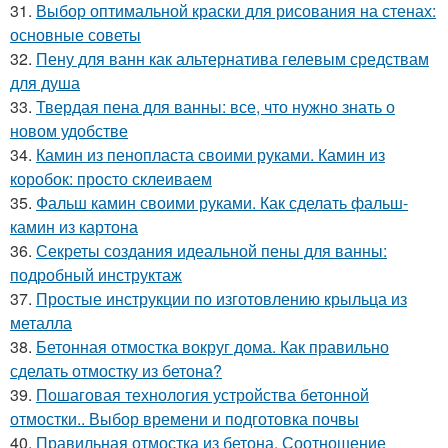
31.
Выбор оптимальной краски для рисования на стенах:
основные советы
32.
Пену для ванн как альтернатива гелевым средствам
для душа
33.
Твердая пена для ванны: все, что нужно знать о
новом удобстве
34.
Камин из пенопласта своими руками. Камин из
коробок: просто склеиваем
35.
Фальш камин своими руками. Как сделать фальш-
камин из картона
36.
Секреты создания идеальной пены для ванны:
подробный инструктаж
37.
Простые инструкции по изготовлению крыльца из
металла
38.
Бетонная отмостка вокруг дома. Как правильно
сделать отмостку из бетона?
39.
Пошаговая технология устройства бетонной
отмостки.. Выбор времени и подготовка почвы
40.
Правильная отмостка из бетона. Соотношение