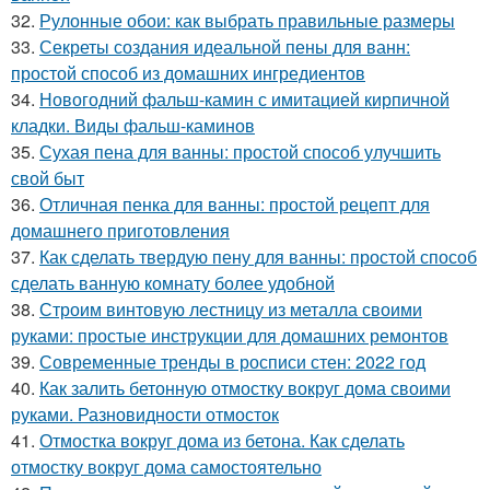
32.
Рулонные обои: как выбрать правильные размеры
33.
Секреты создания идеальной пены для ванн:
простой способ из домашних ингредиентов
34.
Новогодний фальш-камин с имитацией кирпичной
кладки. Виды фальш-каминов
35.
Сухая пена для ванны: простой способ улучшить
свой быт
36.
Отличная пенка для ванны: простой рецепт для
домашнего приготовления
37.
Как сделать твердую пену для ванны: простой способ
сделать ванную комнату более удобной
38.
Строим винтовую лестницу из металла своими
руками: простые инструкции для домашних ремонтов
39.
Современные тренды в росписи стен: 2022 год
40.
Как залить бетонную отмостку вокруг дома своими
руками. Разновидности отмосток
41.
Отмостка вокруг дома из бетона. Как сделать
отмостку вокруг дома самостоятельно