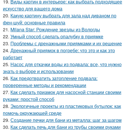
19.
Виды картин в интерьере: как выбрать подходящее
искусство для вашего дома
20.
Какую картину выбрать для зала над диваном по
фен-шуй: основные правила
21.
Milana Star: Рождение звезды из Вологды
22.
Умный способ сделать опалубку в приямке
23.
Проблемы с дренажными приямками и их решение
24.
Дренажный приямок в погребе: что это и как это
работает
25.
Насос для откачки воды из подвала: все, что нужно
знать о выборе и использовании
26.
Как предотвратить затопление подвала:
проверенные методы и рекомендации
27.
Как сделать приамок для насосной станции своими
руками: простой способ
28.
Экологичные проекты из пластиковых бутылок: как
помочь окружающей среде
29.
Создание печки для бани из металла: шаг за шагом
30.
Как сделать печь для бани из трубы своими руками