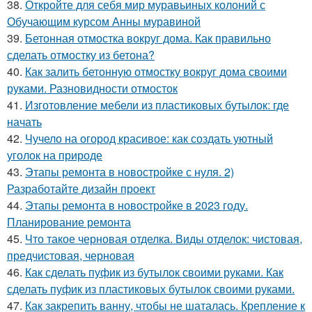
38.
Откройте для себя мир муравьиных колоний с
Обучающим курсом Анны муравиной
39.
Бетонная отмостка вокруг дома. Как правильно
сделать отмостку из бетона?
40.
Как залить бетонную отмостку вокруг дома своими
руками. Разновидности отмосток
41.
Изготовление мебели из пластиковых бутылок: где
начать
42.
Чучело на огород красивое: как создать уютный
уголок на природе
43.
Этапы ремонта в новостройке с нуля. 2)
Разработайте дизайн проект
44.
Этапы ремонта в новостройке в 2023 году.
Планирование ремонта
45.
Что такое черновая отделка. Виды отделок: чистовая,
предчистовая, черновая
46.
Как сделать пуфик из бутылок своими руками. Как
сделать пуфик из пластиковых бутылок своими руками.
47.
Как закрепить ванну, чтобы не шаталась. Крепление к