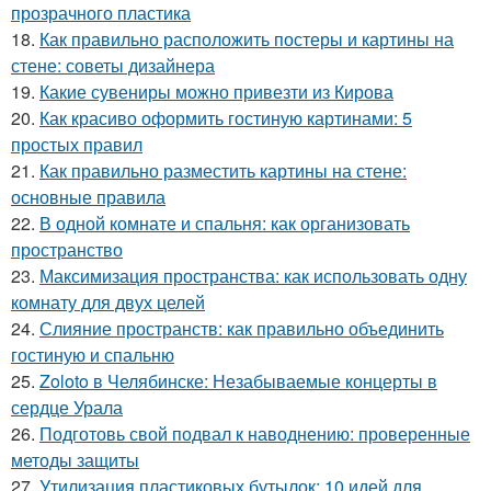
прозрачного пластика
18.
Как правильно расположить постеры и картины на
стене: советы дизайнера
19.
Какие сувениры можно привезти из Кирова
20.
Как красиво оформить гостиную картинами: 5
простых правил
21.
Как правильно разместить картины на стене:
основные правила
22.
В одной комнате и спальня: как организовать
пространство
23.
Максимизация пространства: как использовать одну
комнату для двух целей
24.
Слияние пространств: как правильно объединить
гостиную и спальню
25.
Zoloto в Челябинске: Незабываемые концерты в
сердце Урала
26.
Подготовь свой подвал к наводнению: проверенные
методы защиты
27.
Утилизация пластиковых бутылок: 10 идей для