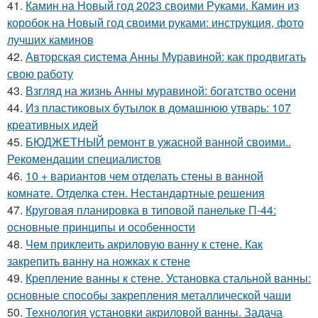
41.
Камин на Новый год 2023 своими Руками. Камин из
коробок на Новый год своими руками: инструкция, фото
лучших каминов
42.
Авторская система Анны Муравиной: как продвигать
свою работу
43.
Взгляд на жизнь Анны муравиной: богатство осени
44.
Из пластиковых бутылок в домашнюю утварь: 107
креативных идей
45.
БЮДЖЕТНЫЙ ремонт в ужасной ванной своими..
Рекомендации специалистов
46.
10 + вариантов чем отделать стены в ванной
комнате. Отделка стен. Нестандартные решения
47.
Круговая планировка в типовой панельке П-44:
основные принципы и особенности
48.
Чем приклеить акриловую ванну к стене. Как
закрепить ванну на ножках к стене
49.
Крепление ванны к стене. Установка стальной ванны:
основные способы закрепления металлической чаши
50.
Технология установки акриловой ванны. Задача