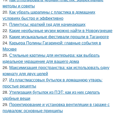
методы и советы
20.
Как убрать царапины с пластика в домашних
условиях быстро и эффективно
21.
Плинтусы: краткий гид для начинающих
22.
Какие необычные музеи можно найти в Новокузнецке
23.
Какие музыкальные фестивали прошли в Таганроге
24.
Карьера Полины Гагариной: главные события в
Москве
25.
Стильные картины для интерьера: как выбрать
идеальное украшение для вашего дома
26.
Максимизация пространства: как использовать одну
комнату для двух целей
27.
Из пластмассовых бутылок в домашнюю утварь:
простые рецепты
28.
Утилизация бутылок из ПЭТ: как из них сделать
удобные вещи
29.
Проектирование и установка вентиляции в гараже с
подвалом: основные принципы