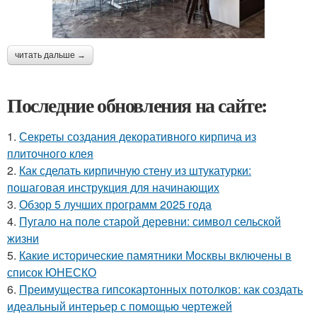
читать дальше →
Последние обновления на сайте:
1.
Секреты создания декоративного кирпича из
плиточного клея
2.
Как сделать кирпичную стену из штукатурки:
пошаговая инструкция для начинающих
3.
Обзор 5 лучших программ 2025 года
4.
Пугало на поле старой деревни: символ сельской
жизни
5.
Какие исторические памятники Москвы включены в
список ЮНЕСКО
6.
Преимущества гипсокартонных потолков: как создать
идеальный интерьер с помощью чертежей