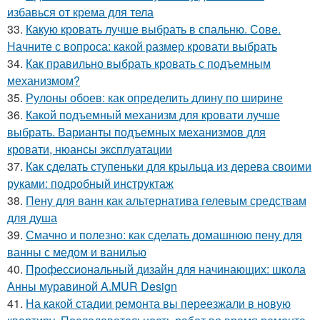
избавься от крема для тела
33.
Какую кровать лучше выбрать в спальню. Сове.
Начните с вопроса: какой размер кровати выбрать
34.
Как правильно выбрать кровать с подъемным
механизмом?
35.
Рулоны обоев: как определить длину по ширине
36.
Какой подъемный механизм для кровати лучше
выбрать. Варианты подъемных механизмов для
кровати, нюансы эксплуатации
37.
Как сделать ступеньки для крыльца из дерева своими
руками: подробный инструктаж
38.
Пену для ванн как альтернатива гелевым средствам
для душа
39.
Смачно и полезно: как сделать домашнюю пену для
ванны с медом и ванилью
40.
Профессиональный дизайн для начинающих: школа
Анны муравиной A.MUR Design
41.
На какой стадии ремонта вы переезжали в новую