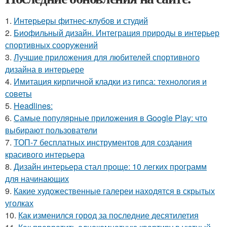
1.
Интерьеры фитнес-клубов и студий
2.
Биофильный дизайн. Интеграция природы в интерьер
спортивных сооружений
3.
Лучшие приложения для любителей спортивного
дизайна в интерьере
4.
Имитация кирпичной кладки из гипса: технология и
советы
5.
Headlines:
6.
Самые популярные приложения в Google Play: что
выбирают пользователи
7.
ТОП-7 бесплатных инструментов для создания
красивого интерьера
8.
Дизайн интерьера стал проще: 10 легких программ
для начинающих
9.
Какие художественные галереи находятся в скрытых
уголках
10.
Как изменился город за последние десятилетия