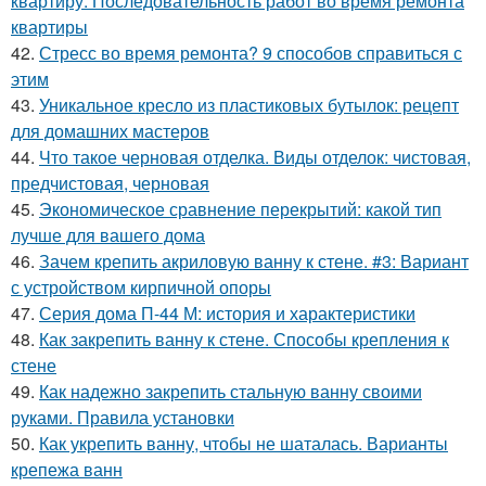
квартиру. Последовательность работ во время ремонта
квартиры
42.
Стресс во время ремонта? 9 способов справиться с
этим
43.
Уникальное кресло из пластиковых бутылок: рецепт
для домашних мастеров
44.
Что такое черновая отделка. Виды отделок: чистовая,
предчистовая, черновая
45.
Экономическое сравнение перекрытий: какой тип
лучше для вашего дома
46.
Зачем крепить акриловую ванну к стене. #3: Вариант
с устройством кирпичной опоры
47.
Серия дома П-44 М: история и характеристики
48.
Как закрепить ванну к стене. Способы крепления к
стене
49.
Как надежно закрепить стальную ванну своими
руками. Правила установки
50.
Как укрепить ванну, чтобы не шаталась. Варианты
крепежа ванн