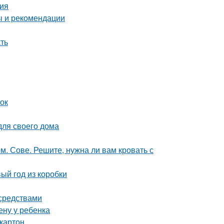
ния
ы и рекомендации
ать
ток
для своего дома
 Сове. Решите, нужна ли вам кровать с
ый год из коробки
 средствами
ену у ребенка
картон