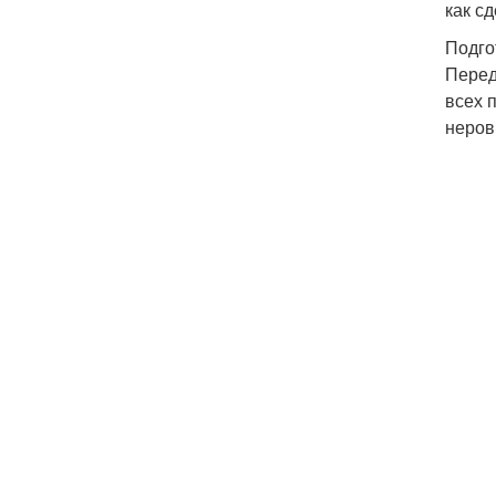
как с
Подго
Перед
всех 
неров