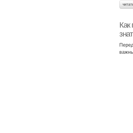
читат
Как
зна
Перед
важны