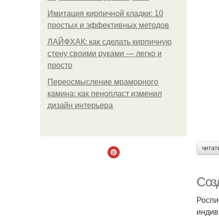
Имитация кирпичной кладки: 10
простых и эффективных методов
ЛАЙФХАК: как сделать кирпичную
стену своими руками — легко и
просто
Переосмысление мраморного
камина: как пенопласт изменил
дизайн интерьера
читат
Соз
Роспи
индив