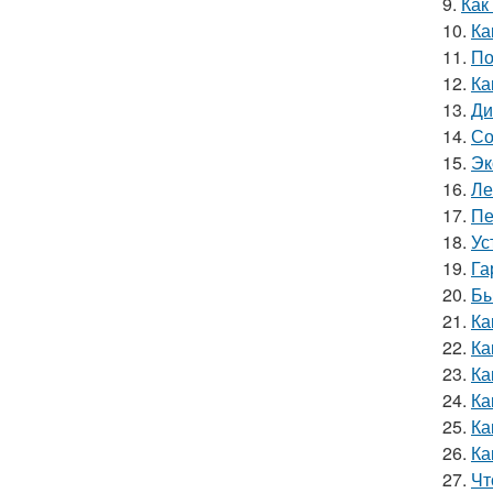
9.
Как
10.
Ка
11.
По
12.
Ка
13.
Ди
14.
Со
15.
Эк
16.
Ле
17.
Пе
18.
Ус
19.
Га
20.
Бы
21.
Ка
22.
Ка
23.
Ка
24.
Ка
25.
Ка
26.
Ка
27.
Чт