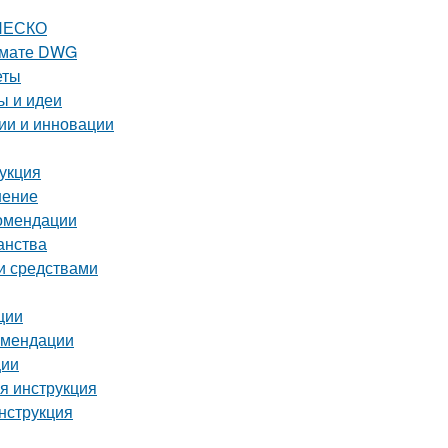
ЮНЕСКО
ормате DWG
еты
ы и идеи
ии и инновации
рукция
шение
комендации
анства
ми средствами
ции
комендации
ции
ая инструкция
инструкция