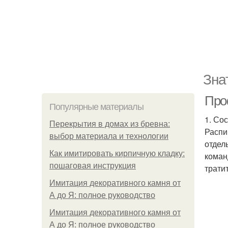
Зна
Про
Популярные материалы
1. Сос
Перекрытия в домах из бревна:
Распи
выбор материала и технологии
отдел
Как имитировать кирпичную кладку:
коман
пошаговая инструкция
трати
Имитация декоративного камня от
А до Я: полное руководство
Имитация декоративного камня от
А до Я: полное руководство