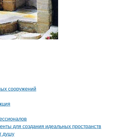
ных сооружений
укция
фессионалов
енты для создания идеальных пространств
т душу