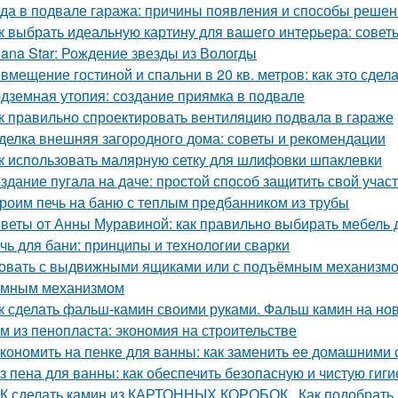
да в подвале гаража: причины появления и способы реше
к выбрать идеальную картину для вашего интерьера: совет
lana Star: Рождение звезды из Вологды
вмещение гостиной и спальни в 20 кв. метров: как это сдел
дземная утопия: создание приямка в подвале
к правильно спроектировать вентиляцию подвала в гараже
делка внешняя загородного дома: советы и рекомендации
к использовать малярную сетку для шлифовки шпаклевки
здание пугала на даче: простой способ защитить свой учас
роим печь на баню с теплым предбанником из трубы
веты от Анны Муравиной: как правильно выбирать мебель 
чь для бани: принципы и технологии сварки
овать с выдвижными ящиками или с подъёмным механизмом.
емным механизмом
к сделать фальш-камин своими руками. Фальш камин на нов
м из пенопласта: экономия на строительстве
кономить на пенке для ванны: как заменить ее домашними
з пена для ванны: как обеспечить безопасную и чистую гиги
К сделать камин из КАРТОННЫХ КОРОБОК.. Как подобрать 