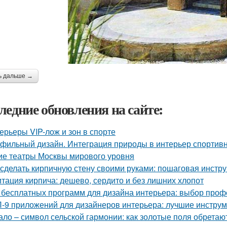
ь дальше →
ледние обновления на сайте:
ерьеры VIP-лож и зон в спорте
фильный дизайн. Интеграция природы в интерьер спортив
ие театры Москвы мирового уровня
 сделать кирпичную стену своими руками: пошаговая инстр
тация кирпича: дешево, сердито и без лишних хлопот
 бесплатных программ для дизайна интерьера: выбор про
-9 приложений для дизайнеров интерьера: лучшие инструм
ало – символ сельской гармонии: как золотые поля обретаю