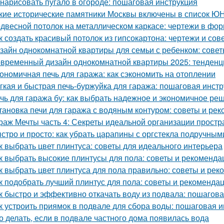
 нарисовать пугало в огороде: пошаговая инструкция
кие исторические памятники Москвы включены в список 
двесной потолок на металлическом каркасе: чертежи в ф
к создать красивый потолок из гипсокартона: чертежи и сов
зайн однокомнатной квартиры для семьи с ребенком: совет
временный дизайн однокомнатной квартиры 2025: тенденц
ономичная печь для гаража: как сэкономить на отоплении
гкая и быстрая печь-буржуйка для гаража: пошаговая инст
чь для гаража бу: как выбрать надежное и экономичное ре
тановка печи для гаража с водяным контуром: советы и ре
раж Мечты часть 4: Секреты идеальной организации простр
стро и просто: как убрать царапины с оргстекла подручны
к выбрать цвет плинтуса: советы для идеального интерьера
к выбрать высокие плинтусы для пола: советы и рекоменда
к выбрать цвет плинтуса для пола правильно: советы и ре
к подобрать лучший плинтус для пола: советы и рекоменда
к быстро и эффективно откачать воду из подвала: пошагов
к устроить приямок в подвале для сбора воды: пошаговая 
о делать, если в подвале частного дома появилась вода