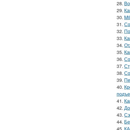
28.
Во
29.
Ка
30.
Mi
31.
Со
32.
По
33.
Ка
34.
От
35.
Ка
36.
Со
37.
Ст
38.
Со
39.
Пе
40.
Кр
подъ
41.
Ка
42.
До
43.
Сэ
44.
Бе
45.
КА