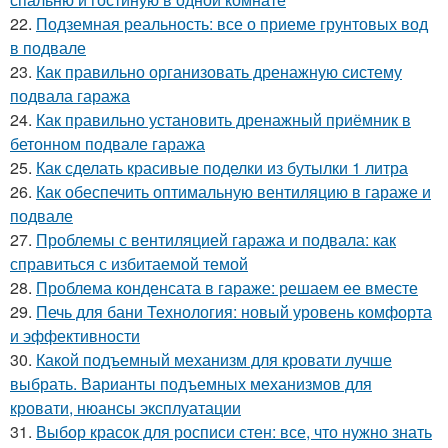
22.
Подземная реальность: все о приеме грунтовых вод
в подвале
23.
Как правильно организовать дренажную систему
подвала гаража
24.
Как правильно установить дренажный приёмник в
бетонном подвале гаража
25.
Как сделать красивые поделки из бутылки 1 литра
26.
Как обеспечить оптимальную вентиляцию в гараже и
подвале
27.
Проблемы с вентиляцией гаража и подвала: как
справиться с избитаемой темой
28.
Проблема конденсата в гараже: решаем ее вместе
29.
Печь для бани Технология: новый уровень комфорта
и эффективности
30.
Какой подъемный механизм для кровати лучше
выбрать. Варианты подъемных механизмов для
кровати, нюансы эксплуатации
31.
Выбор красок для росписи стен: все, что нужно знать