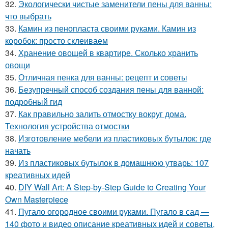
32.
Экологически чистые заменители пены для ванны:
что выбрать
33.
Камин из пенопласта своими руками. Камин из
коробок: просто склеиваем
34.
Хранение овощей в квартире. Сколько хранить
овощи
35.
Отличная пенка для ванны: рецепт и советы
36.
Безупречный способ создания пены для ванной:
подробный гид
37.
Как правильно залить отмостку вокруг дома.
Технология устройства отмостки
38.
Изготовление мебели из пластиковых бутылок: где
начать
39.
Из пластиковых бутылок в домашнюю утварь: 107
креативных идей
40.
DIY Wall Art: A Step-by-Step Guide to Creating Your
Own Masterpiece
41.
Пугало огородное своими руками. Пугало в сад —
140 фото и видео описание креативных идей и советы,