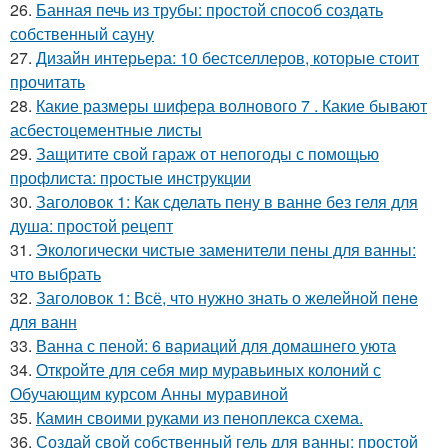
26.
Банная печь из трубы: простой способ создать
собственный сауну
27.
Дизайн интерьера: 10 бестселлеров, которые стоит
прочитать
28.
Какие размеры шифера волнового 7 . Какие бывают
асбестоцементные листы
29.
Защитите свой гараж от непогоды с помощью
профлиста: простые инструкции
30.
Заголовок 1: Как сделать пену в ванне без геля для
душа: простой рецепт
31.
Экологически чистые заменители пены для ванны:
что выбрать
32.
Заголовок 1: Всё, что нужно знать о желейной пенe
для ванн
33.
Ванна с пеной: 6 вариаций для домашнего уюта
34.
Откройте для себя мир муравьиных колоний с
Обучающим курсом Анны муравиной
35.
Камин своими руками из пеноплекса схема.
36.
Создай свой собственный гель для ванны: простой