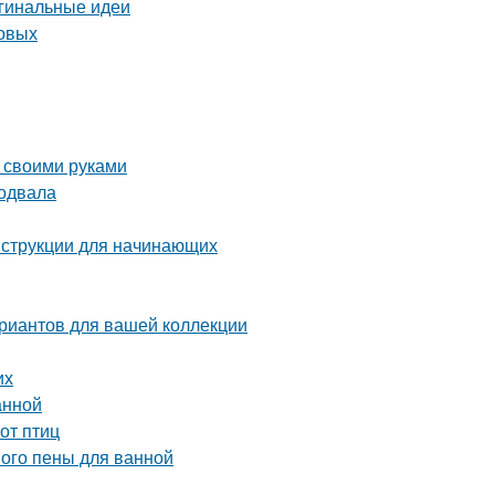
игинальные идеи
товых
 своими руками
подвала
нструкции для начинающих
ариантов для вашей коллекции
их
анной
от птиц
ного пены для ванной