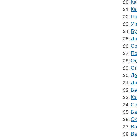
20.
Ка
21.
Ка
22.
Пр
23.
Ут
24.
Бу
25.
Ди
26.
Со
27.
По
28.
От
29.
Ст
30.
До
31.
Ди
32.
Бе
33.
Ка
34.
Со
35.
Ба
36.
Ск
37.
Во
38.
Ва