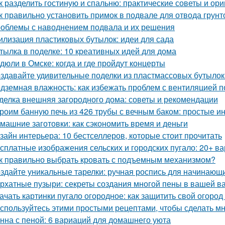
к разделить гостиную и спальню: практические советы и ор
к правильно установить примок в подвале для отвода грун
облемы с наводнением подвала и их решения
илизация пластиковых бутылок: идеи для сада
тылка в поделке: 10 креативных идей для дома
дюли в Омске: когда и где пройдут концерты
здавайте удивительные поделки из пластмассовых бутылок
дземная влажность: как избежать проблем с вентиляцией 
делка внешняя загородного дома: советы и рекомендации
роим банную печь из 426 трубы с вечным баком: простые и
машние заготовки: как сэкономить время и деньги
зайн интерьера: 10 бестселлеров, которые стоит прочитать
сплатные изображения сельских и городских пугало: 20+ в
к правильно выбрать кровать с подъемным механизмом?
здайте уникальные тарелки: ручная роспись для начинающ
рхатные пузыри: секреты создания многой пены в вашей в
ачать картинки пугало огородное: как защитить свой огород 
спользуйтесь этими простыми рецептами, чтобы сделать м
нна с пеной: 6 вариаций для домашнего уюта