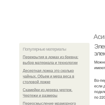
Аси
Эле
Популярные материалы
эле
Перекрытия в домах из бревна:
Можно
выбор материала и технологии
имеют
Десертная ложка это сколько
чайных. Объем и мера веса в
Во-пе
столовой ложке
если 
Скамейки из дерева чертеж.
подкл
Чертежи и размеры
по 220
Переосмысление мраморного