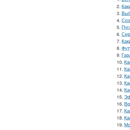
2.
Как
3.
Выб
4.
Соз
5.
Пуг
6.
Сер
7.
Как
8.
Фут
9.
Гар
10.
Ка
11.
Ка
12.
Ка
13.
Ка
14.
Ка
15.
Эф
16.
Вр
17.
Ка
18.
Ка
19.
Мо