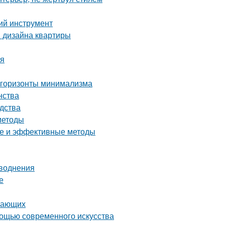
ий инструмент
я дизайна квартиры
ия
 горизонты минимализма
нства
дства
методы
тые и эффективные методы
аводнения
е
инающих
мощью современного искусства