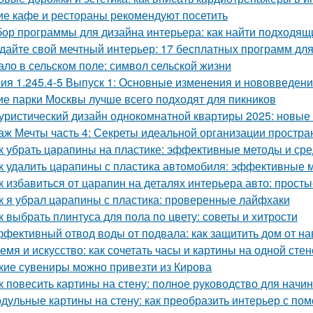
ие кафе и рестораны рекомендуют посетить
ор программы для дизайна интерьера: как найти подходящ
дайте свой мечтный интерьер: 17 бесплатных программ дл
ало в сельском поле: символ сельской жизни
ия 1.245.4-5 Выпуск 1: Основные изменения и нововведен
ие парки Москвы лучше всего подходят для пикников
уристический дизайн однокомнатной квартиры 2025: новые
аж Мечты часть 4: Секреты идеальной организации простра
к убрать царапины на пластике: эффективные методы и сре
к удалить царапины с пластика автомобиля: эффективные 
к избавиться от царапин на деталях интерьера авто: прос
к я убрал царапины с пластика: проверенные лайфхаки
к выбрать плинтуса для пола по цвету: советы и хитрости
фективный отвод воды от подвала: как защитить дом от н
емя и искусство: как сочетать часы и картины на одной стен
кие сувениры можно привезти из Кирова
к повесить картины на стену: полное руководство для нач
дульные картины на стену: как преобразить интерьер с по