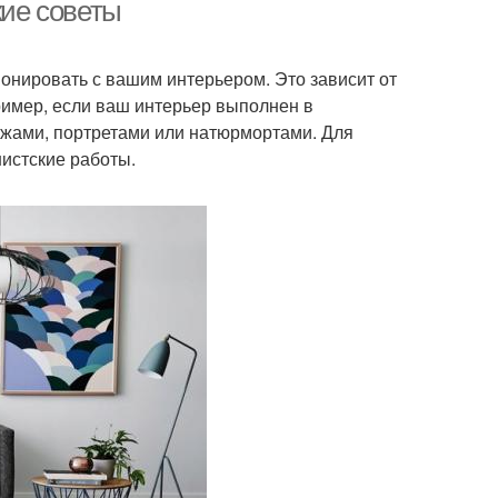
кие советы
монировать с вашим интерьером. Это зависит от
Картины для
Атмосфера в комнате
ример, если ваш интерьер выполнен в
конкретного
ажами, портретами или натюрмортами. Для
пространства
истские работы.