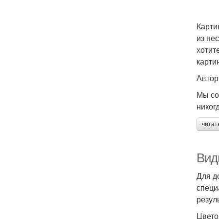
Карти
из не
хотит
карти
Автор
Мы со
никог
читат
Вид
Для д
специ
резул
Цвето