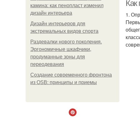
Как 
камина: как пенопласт изменил
дизайн интерьера
1. Оп
Первы
Дизайн интерьеров для
общег
экстремальных видов спорта
класс
Раздевалки нового поколения.
совре
Эргономичные шкафчики,
продуманные зоны для
Ка
переодевания
Создание современного фронтона
из OSB: принципы и приемы