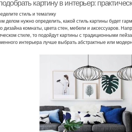
подобрать картину в интерьер: практичес
ределите стиль и тематику
м делом нужно определить, какой стиль картины будет гар
Картины при
Текстурные картины
о дизайна комнаты, цвета стен, мебели и аксессуаров. Нап
размещении
ическом стиле, то подойдут картины с традиционными пейз
менного интерьера лучше выбрать абстрактные или модерн
ртины на восприятие
Рамы для картин