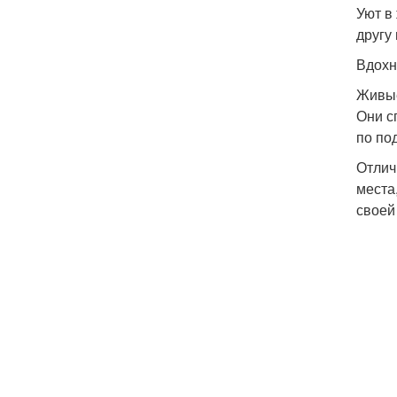
Уют в
другу
Вдохн
Живы
Они с
по по
Отлич
места
своей