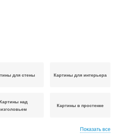
тины для стены
Картины для интерьера
Картины над
Картины в простенке
изголовьем
Показать все
ины с интерьером
Картины в комнате