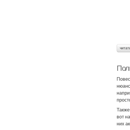
читат
Пол
Повес
нюанс
напри
прост
Также
вот н
них ак