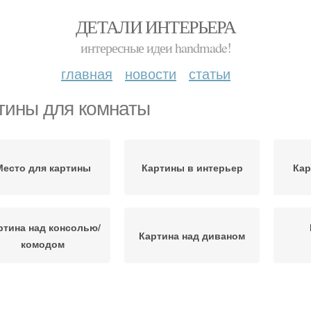
ДЕТАЛИ ИНТЕРЬЕРА
интересные идеи handmade!
главная
новости
статьи
тины для комнаты
Место для картины
Картины в интерьер
Кар
ртина над консолью/
Картина над диваном
комодом
Картины по цвету
Картины в интерьере
Карт