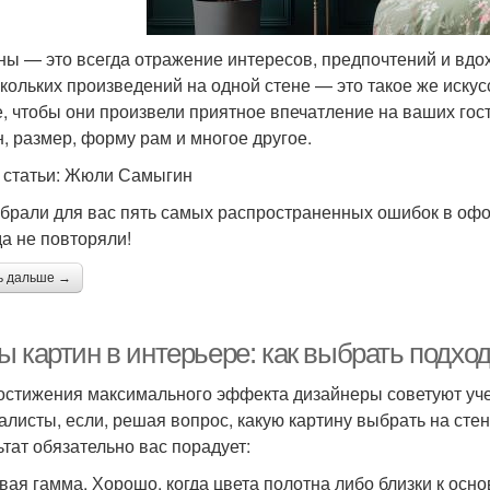
ны — это всегда отражение интересов, предпочтений и вдо
скольких произведений на одной стене — это такое же искус
е, чтобы они произвели приятное впечатление на ваших гос
н, размер, форму рам и многое другое.
 статьи: Жюли Самыгин
брали для вас пять самых распространенных ошибок в офо
да не повторяли!
ь дальше →
ы картин в интерьере: как выбрать подхо
остижения максимального эффекта дизайнеры советуют уче
алисты, если, решая вопрос, какую картину выбрать на сте
ьтат обязательно вас порадует:
вая гамма. Хорошо, когда цвета полотна либо близки к осн