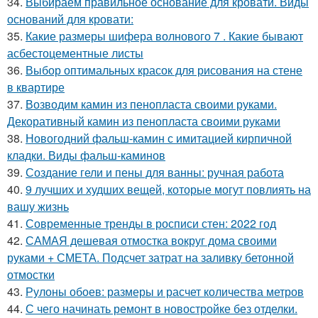
34.
Выбираем правильное основание для кровати. Виды
оснований для кровати:
35.
Какие размеры шифера волнового 7 . Какие бывают
асбестоцементные листы
36.
Выбор оптимальных красок для рисования на стене
в квартире
37.
Возводим камин из пенопласта своими руками.
Декоративный камин из пенопласта своими руками
38.
Новогодний фальш-камин с имитацией кирпичной
кладки. Виды фальш-каминов
39.
Создание гели и пены для ванны: ручная работа
40.
9 лучших и худших вещей, которые могут повлиять на
вашу жизнь
41.
Современные тренды в росписи стен: 2022 год
42.
САМАЯ дешевая отмостка вокруг дома своими
руками + СМЕТА. Подсчет затрат на заливку бетонной
отмостки
43.
Рулоны обоев: размеры и расчет количества метров
44.
С чего начинать ремонт в новостройке без отделки.