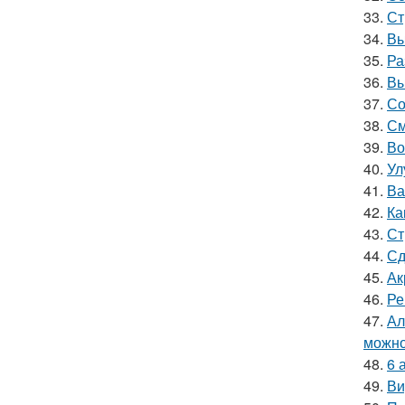
33.
Ст
34.
Вы
35.
Ра
36.
Вы
37.
Со
38.
См
39.
Во
40.
Ул
41.
Ва
42.
Ка
43.
Ст
44.
Сд
45.
Ак
46.
Ре
47.
Ал
можно
48.
6 
49.
Ви