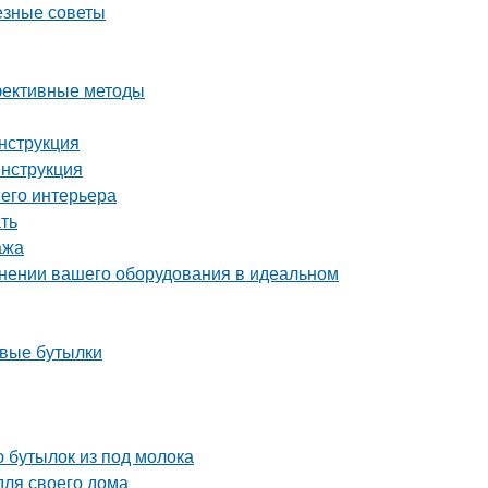
езные советы
ффективные методы
инструкция
инструкция
шего интерьера
ать
ажа
ранении вашего оборудования в идеальном
овые бутылки
 бутылок из под молока
для своего дома