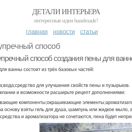
ДЕТАЛИ ИНТЕРЬЕРА
интересные идеи handmade!
главная
новости
статьи
упречный способ
упречный способ создания пены для ванн
для ванны состоит из трёх базовых частей:
а;вода;средство для улучшения свойств пены и пузырьков.
елании и возможности расширьте рецепт дополнениями:
вающие компоненты;окрашивающие элементы;ароматизат
за основу взяты гель для душа, шампунь или жидкое мыло, 
 средства и ароматизатора не сочетаются, пена будет непри