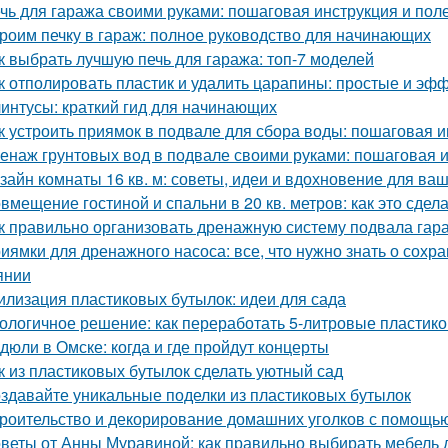
чь для гаража своими руками: пошаговая инструкция и пол
роим печку в гараж: полное руководство для начинающих
к выбрать лучшую печь для гаража: топ-7 моделей
к отполировать пластик и удалить царапины: простые и э
интусы: краткий гид для начинающих
к устроить приямок в подвале для сбора воды: пошаговая 
енаж грунтовых вод в подвале своими руками: пошаговая 
зайн комнаты 16 кв. м: советы, идеи и вдохновение для ва
вмещение гостиной и спальни в 20 кв. метров: как это сдел
к правильно организовать дренажную систему подвала гар
иямки для дренажного насоса: все, что нужно знать о сох
янии
илизация пластиковых бутылок: идеи для сада
ологичное решение: как переработать 5-литровые пластик
дюли в Омске: когда и где пройдут концерты
к из пластиковых бутылок сделать уютный сад
здавайте уникальные поделки из пластиковых бутылок
роительство и декорирование домашних уголков с помощью
веты от Анны Муравиной: как правильно выбирать мебель 