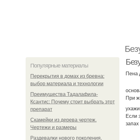
Без
Без
Популярные материалы
Пена 
Перекрытия в домах из бревна:
выбор материала и технологии
основ
Преимущества Тадалафила-
При ж
Ксантис: Почему стоит выбрать этот
ухажи
препарат
Если 
Скамейки из дерева чертеж.
запах
Чертежи и размеры
Раздевалки нового поколения.