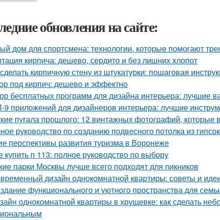
ледние обновления на сайте:
ый дом для спортсмена: технологии, которые помогают тре
тация кирпича: дешево, сердито и без лишних хлопот
 сделать кирпичную стену из штукатурки: пошаговая инстр
ор под кирпич: дешево и эффектно
ор бесплатных программ для дизайна интерьера: лучшие 
-9 приложений для дизайнеров интерьера: лучшие инструм
кие пугала прошлого: 12 винтажных фотографий, которые 
ное руководство по созданию подвесного потолка из гипсок
ие перспективы развития туризма в Воронеже
е купить п 113: полное руководство по выбору
кие парки Москвы лучше всего подходят для пикников
временный дизайн однокомнатной квартиры: советы и иде
здание функционального и уютного пространства для семь
зайн однокомнатной квартиры в хрущевке: как сделать не
циональным