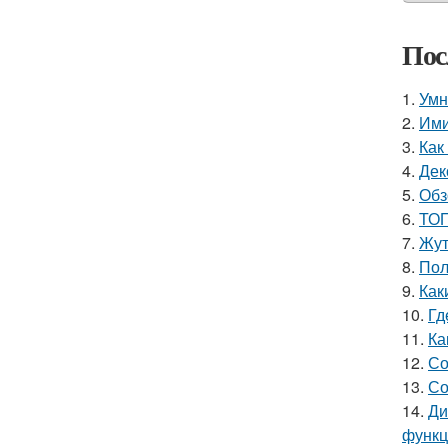
Пос
1.
Умн
2.
Ими
3.
Как
4.
Дек
5.
Обз
6.
ТОП
7.
Жут
8.
Пол
9.
Как
10.
Гд
11.
Ка
12.
Со
13.
Со
14.
Ди
функ