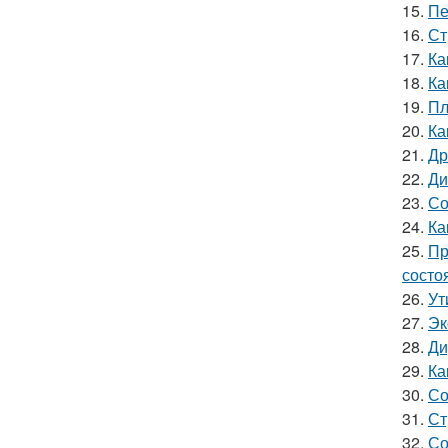
15.
Пе
16.
Ст
17.
Ка
18.
Ка
19.
Пл
20.
Ка
21.
Др
22.
Ди
23.
Со
24.
Ка
25.
Пр
состо
26.
Ут
27.
Эк
28.
Ди
29.
Ка
30.
Со
31.
Ст
32.
Со