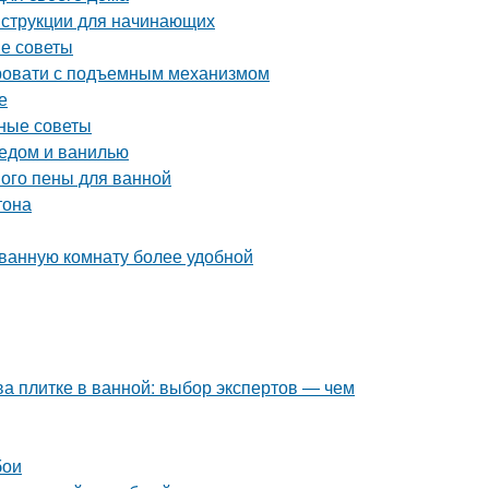
нструкции для начинающих
ые советы
ровати с подъемным механизмом
е
зные советы
медом и ванилью
ного пены для ванной
тона
 ванную комнату более удобной
ва плитке в ванной: выбор экспертов — чем
бои