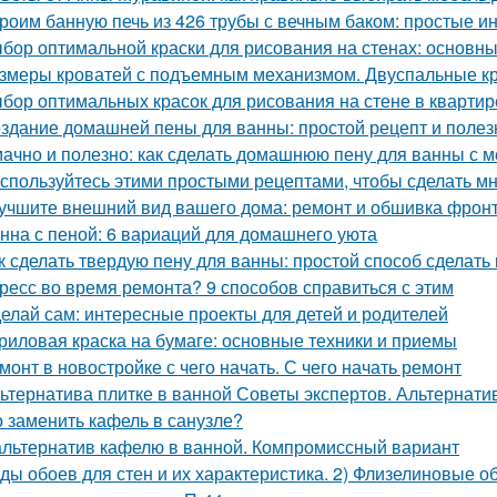
роим банную печь из 426 трубы с вечным баком: простые и
бор оптимальной краски для рисования на стенах: основн
змеры кроватей с подъемным механизмом. Двуспальные к
бор оптимальных красок для рисования на стене в квартир
здание домашней пены для ванны: простой рецепт и поле
ачно и полезно: как сделать домашнюю пену для ванны с 
спользуйтесь этими простыми рецептами, чтобы сделать м
учшите внешний вид вашего дома: ремонт и обшивка фрон
нна с пеной: 6 вариаций для домашнего уюта
к сделать твердую пену для ванны: простой способ сделать
ресс во время ремонта? 9 способов справиться с этим
елай сам: интересные проекты для детей и родителей
риловая краска на бумаге: основные техники и приемы
монт в новостройке с чего начать. С чего начать ремонт
ьтернатива плитке в ванной Советы экспертов. Альтернати
 заменить кафель в санузле?
альтернатив кафелю в ванной. Компромиссный вариант
ды обоев для стен и их характеристика. 2) Флизелиновые о