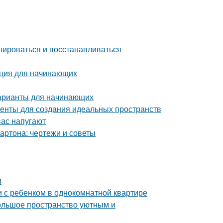
нироваться и восстанавливаться
укция для начинающих
варианты для начинающих
енты для создания идеальных пространств
вас напугают
артона: чертежи и советы
и
и с ребенком в однокомнатной квартире
большое пространство уютным и